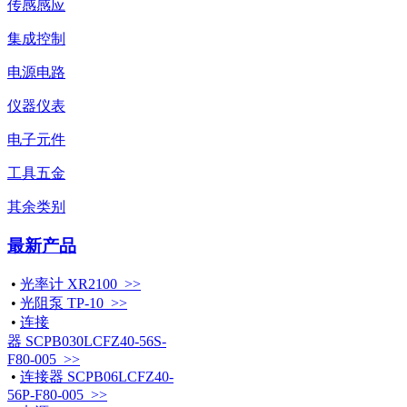
传感感应
集成控制
电源电路
仪器仪表
电子元件
工具五金
其余类别
最新产品
•
光率计 XR2100 >>
•
光阻泵 TP-10 >>
•
连接
器 SCPB030LCFZ40-56S-
F80-005 >>
•
连接器 SCPB06LCFZ40-
56P-F80-005 >>