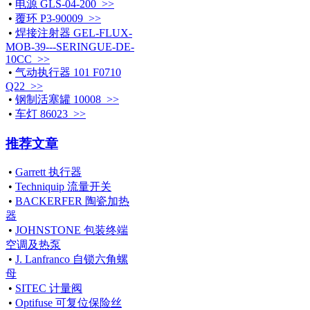
•
电源 GLS-04-200 >>
•
覆环 P3-90009 >>
•
焊接注射器 GEL-FLUX-
MOB-39---SERINGUE-DE-
10CC >>
•
气动执行器 101 F0710
Q22 >>
•
钢制活塞罐 10008 >>
•
车灯 86023 >>
推荐文章
•
Garrett 执行器
•
Techniquip 流量开关
•
BACKERFER 陶瓷加热
器
•
JOHNSTONE 包装终端
空调及热泵
•
J. Lanfranco 自锁六角螺
母
•
SITEC 计量阀
•
Optifuse 可复位保险丝