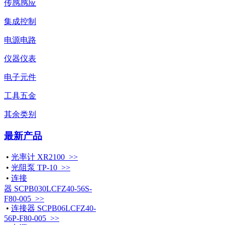
传感感应
集成控制
电源电路
仪器仪表
电子元件
工具五金
其余类别
最新产品
•
光率计 XR2100 >>
•
光阻泵 TP-10 >>
•
连接
器 SCPB030LCFZ40-56S-
F80-005 >>
•
连接器 SCPB06LCFZ40-
56P-F80-005 >>