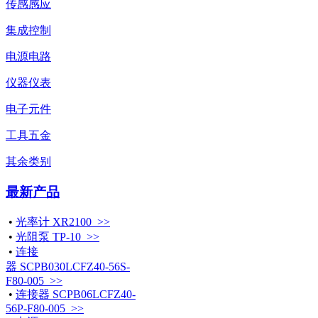
传感感应
集成控制
电源电路
仪器仪表
电子元件
工具五金
其余类别
最新产品
•
光率计 XR2100 >>
•
光阻泵 TP-10 >>
•
连接
器 SCPB030LCFZ40-56S-
F80-005 >>
•
连接器 SCPB06LCFZ40-
56P-F80-005 >>