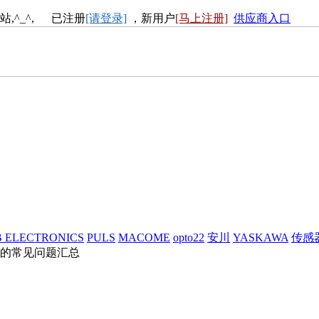
站,^_^, 已注册
[请登录]
，新用户
[马上注册]
供应商入口
 ELECTRONICS
PULS
MACOME
opto22
安川
YASKAWA
传感
的常见问题汇总