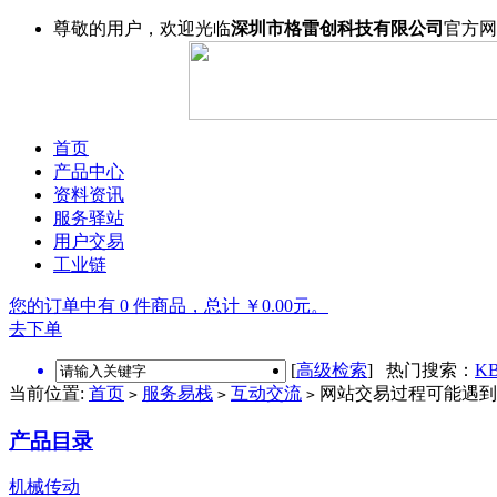
尊敬的用户，欢迎光临
深圳市格雷创科技有限公司
官方网
首页
产品中心
资料资讯
服务驿站
用户交易
工业链
您的订单中有 0 件商品，总计 ￥0.00元。
去下单
[
高级检索
] 热门搜索：
KB
当前位置:
首页
服务易栈
互动交流
网站交易过程可能遇到
>
>
>
产品目录
机械传动