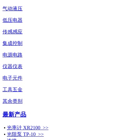
气动液压
低压电器
传感感应
集成控制
电源电路
仪器仪表
电子元件
工具五金
其余类别
最新产品
•
光率计 XR2100 >>
•
光阻泵 TP-10 >>