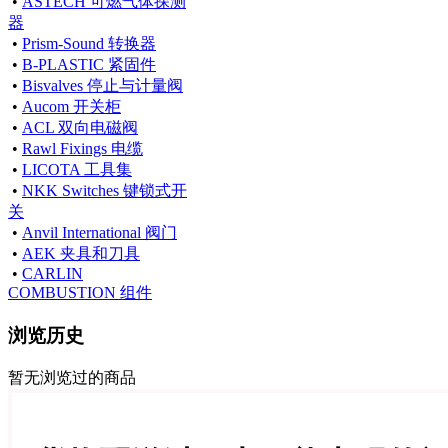
•
ASTECH 可燃气体探测
器
•
Prism-Sound 转换器
•
B-PLASTIC 紧固件
•
Bisvalves 停止与计量阀
•
Aucom 开关柜
•
ACL 双向电磁阀
•
Rawl Fixings 电缆
•
LICOTA 工具集
•
NKK Switches 键锁式开
关
•
Anvil International 阀门
•
AEK 夹具和刀具
•
CARLIN
COMBUSTION 组件
浏览历史
暂无浏览过的商品