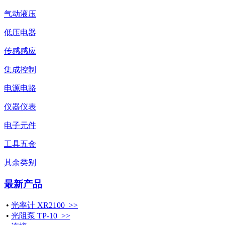
气动液压
低压电器
传感感应
集成控制
电源电路
仪器仪表
电子元件
工具五金
其余类别
最新产品
•
光率计 XR2100 >>
•
光阻泵 TP-10 >>