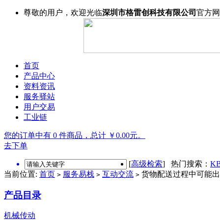
尊敬的用户，欢迎光临
深圳市格雷创科技有限公司
官方网
首页
产品中心
资料资讯
服务驿站
用户交易
工业链
您的订单中有 0 件商品，总计 ￥0.00元。
去下单
[
高级检索
] 热门搜索：
KB
当前位置:
首页
服务易栈
互动交流
货物配送过程中可能出
>
>
>
产品目录
机械传动