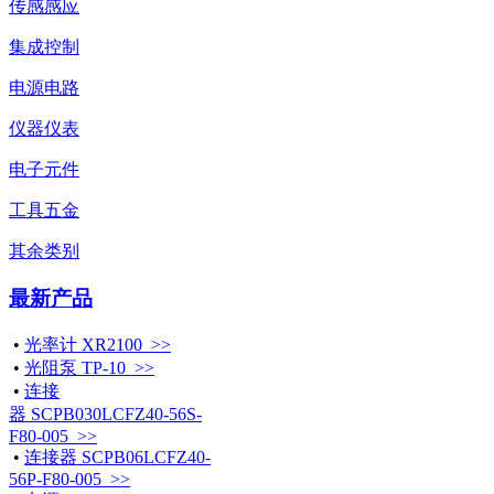
传感感应
集成控制
电源电路
仪器仪表
电子元件
工具五金
其余类别
最新产品
•
光率计 XR2100 >>
•
光阻泵 TP-10 >>
•
连接
器 SCPB030LCFZ40-56S-
F80-005 >>
•
连接器 SCPB06LCFZ40-
56P-F80-005 >>