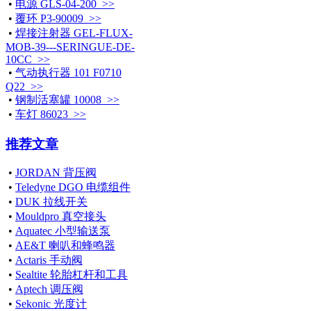
•
电源 GLS-04-200 >>
•
覆环 P3-90009 >>
•
焊接注射器 GEL-FLUX-
MOB-39---SERINGUE-DE-
10CC >>
•
气动执行器 101 F0710
Q22 >>
•
钢制活塞罐 10008 >>
•
车灯 86023 >>
推荐文章
•
JORDAN 背压阀
•
Teledyne DGO 电缆组件
•
DUK 拉线开关
•
Mouldpro 真空接头
•
Aquatec 小型输送泵
•
AE&T 喇叭和蜂鸣器
•
Actaris 手动阀
•
Sealtite 轮胎杠杆和工具
•
Aptech 调压阀
•
Sekonic 光度计