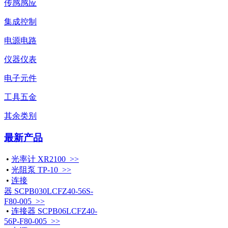
传感感应
集成控制
电源电路
仪器仪表
电子元件
工具五金
其余类别
最新产品
•
光率计 XR2100 >>
•
光阻泵 TP-10 >>
•
连接
器 SCPB030LCFZ40-56S-
F80-005 >>
•
连接器 SCPB06LCFZ40-
56P-F80-005 >>