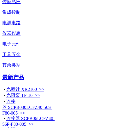
传感感应
集成控制
电源电路
仪器仪表
电子元件
工具五金
其余类别
最新产品
•
光率计 XR2100 >>
•
光阻泵 TP-10 >>
•
连接
器 SCPB030LCFZ40-56S-
F80-005 >>
•
连接器 SCPB06LCFZ40-
56P-F80-005 >>