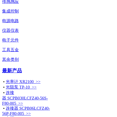
传感感应
集成控制
电源电路
仪器仪表
电子元件
工具五金
其余类别
最新产品
•
光率计 XR2100 >>
•
光阻泵 TP-10 >>
•
连接
器 SCPB030LCFZ40-56S-
F80-005 >>
•
连接器 SCPB06LCFZ40-
56P-F80-005 >>