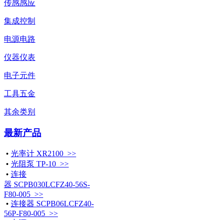
传感感应
集成控制
电源电路
仪器仪表
电子元件
工具五金
其余类别
最新产品
•
光率计 XR2100 >>
•
光阻泵 TP-10 >>
•
连接
器 SCPB030LCFZ40-56S-
F80-005 >>
•
连接器 SCPB06LCFZ40-
56P-F80-005 >>