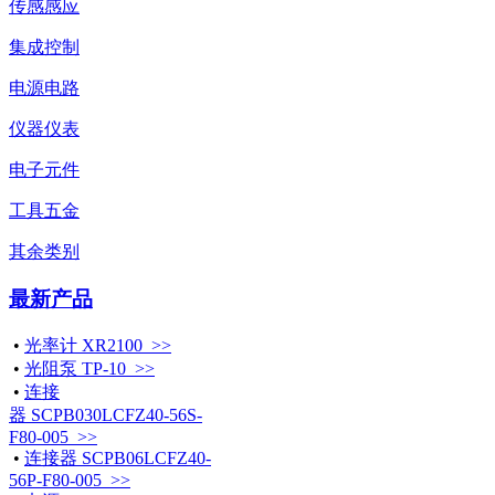
传感感应
集成控制
电源电路
仪器仪表
电子元件
工具五金
其余类别
最新产品
•
光率计 XR2100 >>
•
光阻泵 TP-10 >>
•
连接
器 SCPB030LCFZ40-56S-
F80-005 >>
•
连接器 SCPB06LCFZ40-
56P-F80-005 >>