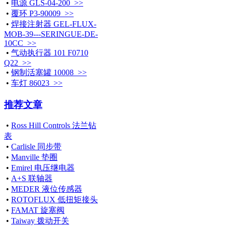
•
电源 GLS-04-200 >>
•
覆环 P3-90009 >>
•
焊接注射器 GEL-FLUX-
MOB-39---SERINGUE-DE-
10CC >>
•
气动执行器 101 F0710
Q22 >>
•
钢制活塞罐 10008 >>
•
车灯 86023 >>
推荐文章
•
Ross Hill Controls 法兰钻
表
•
Carlisle 同步带
•
Manville 垫圈
•
Emirel 电压继电器
•
A+S 联轴器
•
MEDER 液位传感器
•
ROTOFLUX 低扭矩接头
•
FAMAT 旋塞阀
•
Taiway 拨动开关