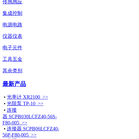
传感感应
集成控制
电源电路
仪器仪表
电子元件
工具五金
其余类别
最新产品
•
光率计 XR2100 >>
•
光阻泵 TP-10 >>
•
连接
器 SCPB030LCFZ40-56S-
F80-005 >>
•
连接器 SCPB06LCFZ40-
56P-F80-005 >>