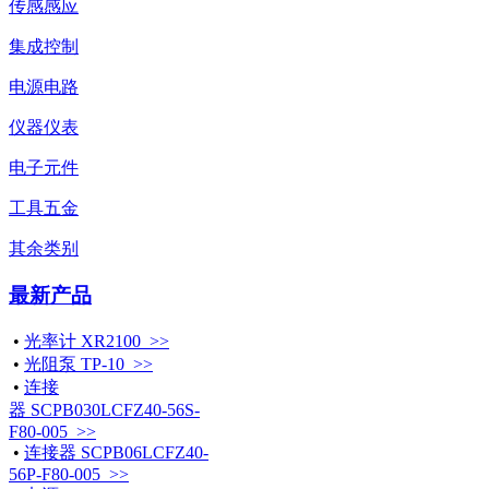
传感感应
集成控制
电源电路
仪器仪表
电子元件
工具五金
其余类别
最新产品
•
光率计 XR2100 >>
•
光阻泵 TP-10 >>
•
连接
器 SCPB030LCFZ40-56S-
F80-005 >>
•
连接器 SCPB06LCFZ40-
56P-F80-005 >>