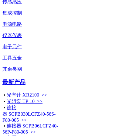
传感感应
集成控制
电源电路
仪器仪表
电子元件
工具五金
其余类别
最新产品
•
光率计 XR2100 >>
•
光阻泵 TP-10 >>
•
连接
器 SCPB030LCFZ40-56S-
F80-005 >>
•
连接器 SCPB06LCFZ40-
56P-F80-005 >>