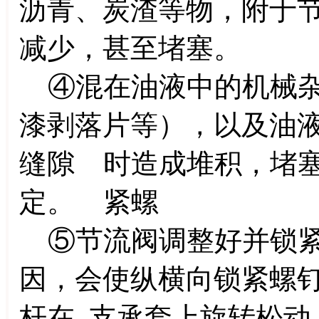
沥青、炭渣等物，附于
减少，甚至堵塞。
④混在油液中的机械杂
漆剥落片等），以及油
缝隙 时造成堆积，堵
定。 紧螺
⑤节流阀调整好并锁紧
因，会使纵横向锁紧螺钉
杆在 支承套上旋转松动