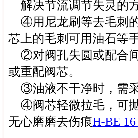
解决节流调节失灵的方
④用尼龙刷等去毛刺的
芯上的毛刺可用油石等
②对阀孔失圆或配合间
或重配阀芯。
③油液不干净时，需采
④阀芯轻微拉毛，可抛
无心磨磨去伤痕
H-BE 16