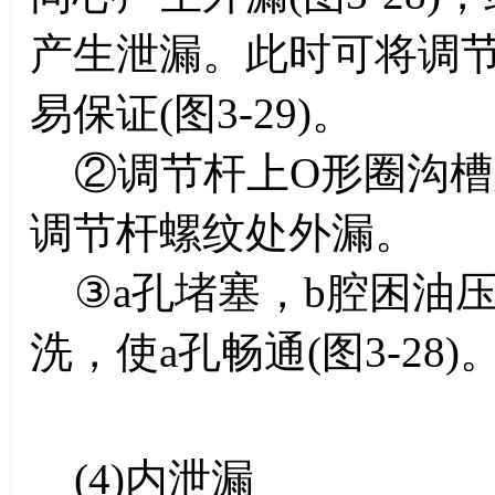
产生泄漏。此时可将调
易保证(图3-29)。
②调节杆上O形圈沟槽
调节杆螺纹处外漏。
③a孔堵塞，b腔困油
洗，使a孔畅通(图3-28)
(4)内泄漏