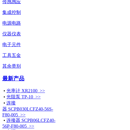
传感感应
集成控制
电源电路
仪器仪表
电子元件
工具五金
其余类别
最新产品
•
光率计 XR2100 >>
•
光阻泵 TP-10 >>
•
连接
器 SCPB030LCFZ40-56S-
F80-005 >>
•
连接器 SCPB06LCFZ40-
56P-F80-005 >>