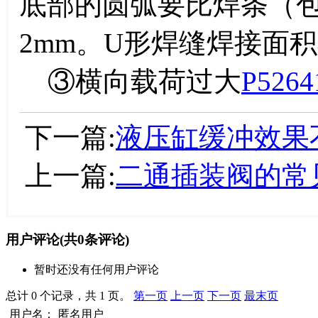
底部的圆弧要比焊条（包
2mm。U形焊缝焊接面
③横向载荷过大
P5264
下一篇:
液压缸缓冲效果
上一篇:
二通插装阀的常
用户评论
(共
0
条评论)
暂时还没有任何用户评论
总计 0 个记录，共 1 页。
第一页
上一页
下一页
最末页
用户名：
匿名用户