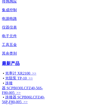
传感感应
集成控制
电源电路
仪器仪表
电子元件
工具五金
其余类别
最新产品
•
光率计 XR2100 >>
•
光阻泵 TP-10 >>
•
连接
器 SCPB030LCFZ40-56S-
F80-005 >>
•
连接器 SCPB06LCFZ40-
56P-F80-005 >>