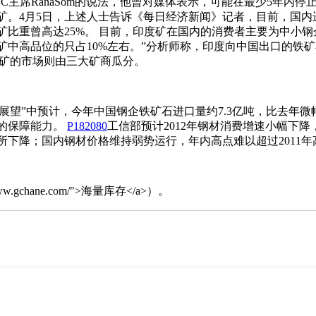
主席RanaSom的说法，他曾对媒体表示，可能在最少5年内
。4月5日，上述人士告诉《每日经济新闻》记者，目前，国内进口
口矿比重曾高达25%。 目前，印度矿在国内的消费者主要为中小
中高品位的只占10%左右。”分析师称，印度向中国出口的铁矿石
品位矿的市场则由三大矿商瓜分。
行展望”中预计，今年中国钢企铁矿石进口量约7.3亿吨，比去
的保障能力。
P182080
工信部预计2012年钢材消费增速小幅下
去年有所下降；国内钢材价格维持弱势运行，年内高点难以超过201
www.gchane.com/">海量库存</a>）。