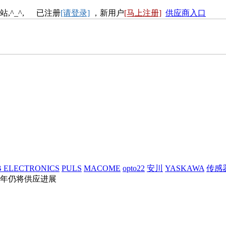
站,^_^, 已注册
[请登录]
，新用户
[马上注册]
供应商入口
 ELECTRONICS
PULS
MACOME
opto22
安川
YASKAWA
传感
年仍将供应进展