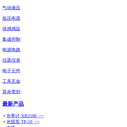
气动液压
低压电器
传感感应
集成控制
电源电路
仪器仪表
电子元件
工具五金
其余类别
最新产品
•
光率计 XR2100 >>
•
光阻泵 TP-10 >>