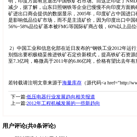
明，印度方面有意退出中国铁矿石市场。而这正印证了NMDC
减少，据了解，山东日照钢铁等企业已慢慢不向印度方面购矿
矿进出口商会提供的数据显示，2005年，印度矿占中国进
是影响低品位矿市场，而不是主流矿价，因为印度出口中国矿
56%~58%品位矿基本被FMG等国际矿商占领，60%以上
2）中国工业和信息化部在近日发布的“钢铁工业2012年运
别指出要积极稳妥推进铁矿石定价新模式，提高铁矿石资源
至7.3亿吨，略微高于2011年的6.86亿吨，价格有望比
若转载请注明文章来源于
海量库存
（源代码<a href="http://
下一篇:
低压电器行业发展趋向相关报道
上一篇:
2012年工程机械发展的一些新趋向
用户评论
(共
0
条评论)