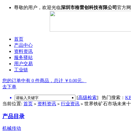
尊敬的用户，欢迎光临
深圳市格雷创科技有限公司
官方网
首页
产品中心
资料资讯
服务驿站
用户交易
工业链
您的订单中有 0 件商品，总计 ￥0.00元。
去下单
[
高级检索
] 热门搜索：
KB
当前位置:
首页
资料资讯
行业资讯
世界铁矿石市场未来十
>
>
>
产品目录
机械传动