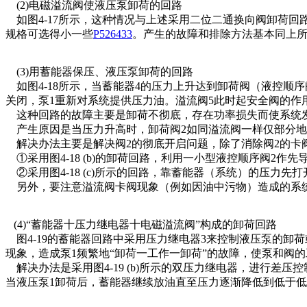
(2)电磁溢流阀使液压泵卸荷的回路
如图4-17所示，这种情况与上述采用二位二通换向阀卸荷
规格可选得小一些
P526433
。产生的故障和排除方法基本同上
(3)用蓄能器保压、液压泵卸荷的回路
如图4-18所示，当蓄能器4的压力上升达到卸荷阀（液控顺序
关闭，泵1重新对系统提供压力油。溢流阀5此时起安全阀的作
这种回路的故障主要是卸荷不彻底，存在功率损失而使系统
产生原因是当压力升高时，卸荷阀2如同溢流阀一样仅部分地
解决办法主要是解决阀2的彻底开启问题，除了消除阀2的卡
①采用图4-18 (b)的卸荷回路，利用一小型液控顺序阀2
②采用图4-18 (c)所示的回路，靠蓄能器（系统）的压力
另外，要注意溢流阀卡阀现象（例如因油中污物）造成的系
(4)“蓄能器十压力继电器十电磁溢流阀”构成的卸荷回路
图4-19的蓄能器回路中采用压力继电器3来控制液压泵的卸
现象，造成泵1频繁地“卸荷一工作一卸荷”的故障，使泵和阀
解决办法是采用图4-19 (b)所示的双压力继电器，进行差
当液压泵1卸荷后，蓄能器继续放油直至压力逐渐降低到低于