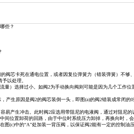
哪些？
？
的阀芯卡死在通电位置，或者因复位弹簧力（错装弹簧）不够、折断
情予以处理。
流量）选择过小。如阀2为手动换向阀则可能是因为几个工作位
)所示，产生原因是阀2的阀芯装倒一头，即图(a)的阀2错装成常闭的
统中，容易产生冲击。此时阀2应选用带阻尼的电液阀，通过对阻尼
，利用中间位置卸荷的回路，由于中位时系统压力卸掉，再换向时，
图(c)中的“A”处加装一背压阀，以保证阀2能有一定的控制