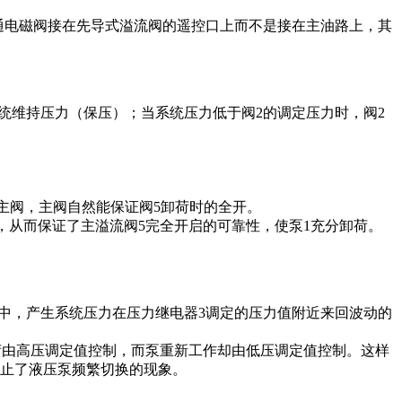
通电磁阀接在先导式溢流阀的遥控口上而不是接在主油路上，其
系统维持压力（保压）；当系统压力低于阀2的调定压力时，阀2
制主阀，主阀自然能保证阀5卸荷时的全开。
启，从而保证了主溢流阀5完全开启的可靠性，使泵1充分卸荷。
程中，产生系统压力在压力继电器3调定的压力值附近来回波动的
卸荷由高压调定值控制，而泵重新工作却由低压调定值控制。这样
防止了液压泵频繁切换的现象。