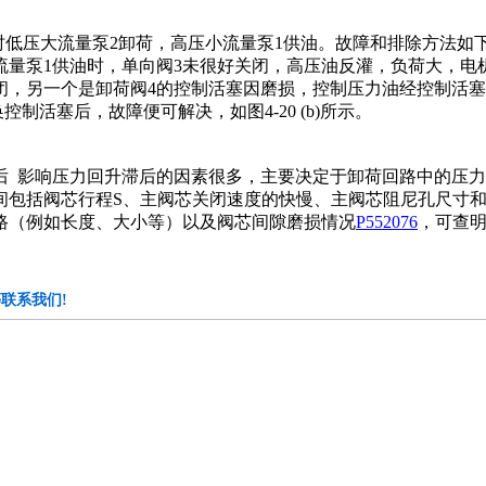
时低压大流量泵2卸荷，高压小流量泵1供油。故障和排除方法如
量泵1供油时，单向阀3未很好关闭，高压油反灌，负荷大，电
，另一个是卸荷阀4的控制活塞因磨损，控制压力油经控制活塞
制活塞后，故障便可解决，如图4-20 (b)所示。
 影响压力回升滞后的因素很多，主要决定于卸荷回路中的压力
间包括阀芯行程S、主阀芯关闭速度的快慢、主阀芯阻尼孔尺寸
路（例如长度、大小等）以及阀芯间隙磨损情况
P552076
，可查
联系我们!