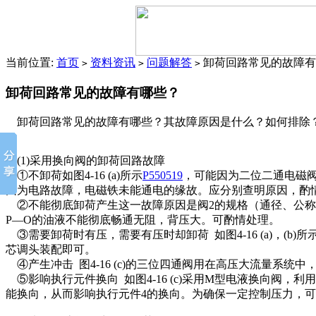
当前位置:
首页
资料资讯
问题解答
卸荷回路常见的故障有
>
>
>
卸荷回路常见的故障有哪些？
卸荷回路常见的故障有哪些？其故障原因是什么？如何排除
(1)采用换向阀的卸荷回路故障
①不卸荷如图4-16 (a)所示
P550519
，可能因为二位二通电磁阀
因为电路故障，电磁铁未能通电的缘故。应分别查明原因，酌
②不能彻底卸荷产生这一故障原因是阀2的规格（通径、公称
P—O的油液不能彻底畅通无阻，背压大。可酌情处理。
③需要卸荷时有压，需要有压时却卸荷 如图4-16 (a)，(b
芯调头装配即可。
④产生冲击 图4-16 (c)的三位四通阀用在高压大流量系
⑤影响执行元件换向 如图4-16 (c)采用M型电液换向阀
能换向，从而影响执行元件4的换向。为确保一定控制压力，可在