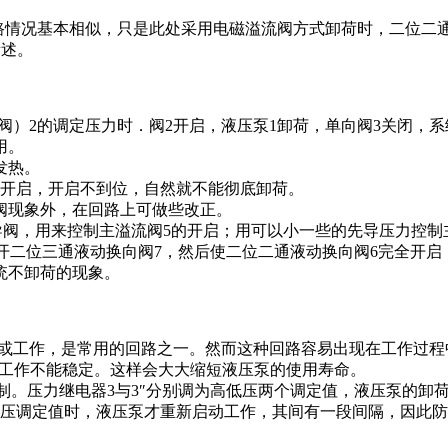
回路情况基本相似，只是此处采用电磁溢流阀方式卸荷时，二位二
所述。
阀）2的调定压力时．阀2开启，液压泵1卸荷，单向阀3关闭，
用。
发热。
开启，开启不到位，自然就不能彻底卸荷。
阀现象外，在回路上可做些改正。
作先导阀，用来控制主溢流阀5的开启；用可以小一些的先导压力控
先打开二位三通液动换向阀7，然后使二位二通液动换向阀6完全开
统不卸荷的现象。
荷或工作，是常用的回路之一。然而这种回路容易出现在工作过
的工作不能稳定。这样会大大缩短液压泵的使用寿命。
压控制。压力继电器3与3″分别调为高低压两个调定值，液压泵的
低压调定值时，液压泵才重新启动工作，其间有一段间隔，因此