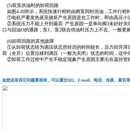
(5)双泵供油时的卸荷回路
如图4-20所示，系统快速行程时由两泵同时供油，工作行程
①电机严重发热甚至烧坏产生原因是在工作时，即由高压小流
②系统压力不能上升到最高 产生原因一是单向阀3未好好关闭
口与回油O的通路，泵1、泵2联合供油时压力上不去。一般更换控
(6)卸荷回路的其他故障
①从卸荷状态转为调压状态所经历的时间较长，压力回升滞后
荷（全开）位置位移到调压（一般为关闭）状态的时间，这中
②卸荷工作过程中产生不稳定现象产生原因主要出在遥控管
如您还有其它问题要咨询，可以通过QQ、E-mail、电话、传真、留言等