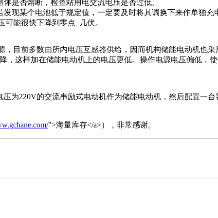
熔体是否熔断，检查站用电交流电压是否过低。
若发现某个电池低于规定值，一定要及时将其调换下来作单独充
压可能很快下降到零点_几伏。
源，目前多数由所内电压互感器供给，因而机构储能电动机也采用
在压降，这样加在储能电动机上的电压更低。操作电源电压偏低，
压为220V的交流串励式电动机作为储能电动机，然后配置一台
www.gchane.com/
">海量库存</a>），非常感谢。