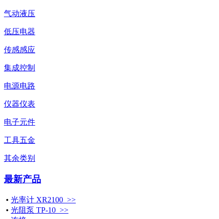
气动液压
低压电器
传感感应
集成控制
电源电路
仪器仪表
电子元件
工具五金
其余类别
最新产品
•
光率计 XR2100 >>
•
光阻泵 TP-10 >>