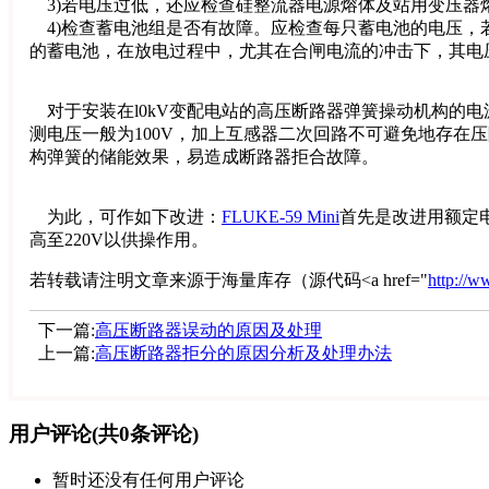
3)若电压过低，还应检查硅整流器电源熔体及站用变压器
4)检查蓄电池组是否有故障。应检查每只蓄电池的电压，
的蓄电池，在放电过程中，尤其在合闸电流的冲击下，其电
对于安装在l0kV变配电站的高压断路器弹簧操动机构的电
测电压一般为100V，加上互感器二次回路不可避免地存
构弹簧的储能效果，易造成断路器拒合故障。
为此，可作如下改进：
FLUKE-59 Mini
首先是改进用额定电
高至220V以供操作用。
若转载请注明文章来源于海量库存（源代码<a href="
http://
下一篇:
高压断路器误动的原因及处理
上一篇:
高压断路器拒分的原因分析及处理办法
用户评论
(共
0
条评论)
暂时还没有任何用户评论