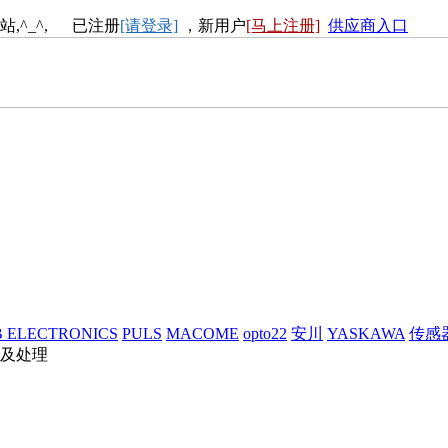
站,^_^, 已注册
[请登录]
，新用户
[马上注册]
供应商入口
 ELECTRONICS
PULS
MACOME
opto22
安川
YASKAWA
传感
及处理