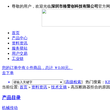
尊敬的用户，欢迎光临
深圳市格雷创科技有限公司
官方网
首页
产品中心
资料资讯
服务驿站
用户交易
工业链
您的订单中有 0 件商品，总计 ￥0.00元。
去下单
[
高级检索
] 热门搜索：
KB
当前位置:
首页
资料资讯
技术文摘
高压断路器拒合的原因
>
>
>
产品目录
机械传动