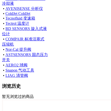
冷却液
•
AVENISENSE 分析仪
•
ColdJet ColdJet
•
Tecnofluid 变速箱
•
Tectrol 温度计
•
BD SENSORS 旋入式液
位计
•
COMPAIR 标准活塞式
压缩机
•
Nor-Cal 提升阀
•
ASTSENSORS 固态压力
开关
•
AERO2 球阀
•
Snapon 气动工具
•
LIAG 清管阀
浏览历史
暂无浏览过的商品