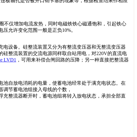
连板轴孔是否被开口销卡塞的现象等，根据检查结果作相应
线圈不仅增加电流发热，同时电磁铁铁心磁通饱和，引起铁心
压允许变化范围一般是正负10%。
充电设备。硅整流装置又分为有整流变压器和无整流变压器
器的硅整流装置的交流电源同样取自站用电，对220V的直流电
ke LVD1
，可用来补偿合闸回路的压降；另一种直接把整流器
电池自放电消耗的电量，使蓄电池经常处于满充电状态。在
器调节蓄电池组接入母线的个数，
浮充整流器断开时，蓄电池组将转入放电状态，承担全部直