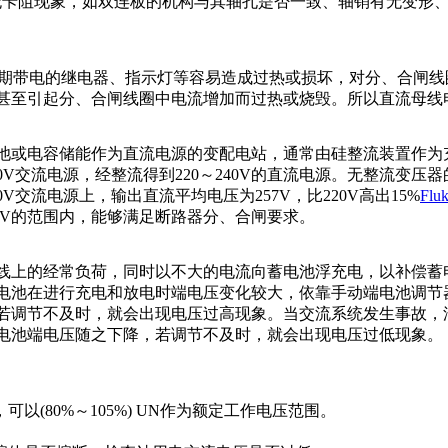
卡阻现象，如双连板的机构与其轴孔是否一致、轴销有无变形、
长期带电的继电器、指示灯等容易造成过热或损坏，对分、合闸
甚至引起分、合闸线圈中电流增加而过热或烧毁。所以直流母线电
池或电容储能作为直流电源的变配电站，通常由硅整流装置作为
V交流电源，经整流得到220～240V的直流电源。无整流变压
交流电源上，输出直流平均电压为257V，比220V高出15%
Flu
00V的范围内，能够满足断路器分、合闸要求。
线上的经常负荷，同时以不大的电流向蓄电池浮充电，以补偿蓄
电池在进行充电和放电时端电压变化较大，依靠手动端电池调节
若调节不及时，就会出现电压过高现象。当交流系统发生事故，
电池端电压随之下降，若调节不及时，就会出现电压过低现象。
(80%～105%) UN作为额定工作电压范围。
。