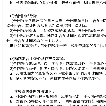
b．检查接触器铁心是否被卡，若铁心被卡，则应进行拆
(2)合闸回路故障。
1)合闸线圈失电压或欠电压故障。合闸电源故障，合闸回
路器拒合。其处理方法参见断路器控制回路故障。
2)合闸线圈断线，匝间短路或绝缘损坏。与分闸线圈一样
3)合闸线圈烧毁故障。断路器合闸线圈的额定电流也是按
长，是合闸线圈烧毁的主要原因。
断路器频繁操作，与分闸线圈一样，线圈中频繁的受到大
(3)断路器合闸铁心动作失灵故障。
1)合闸铁心未动作。除上述合闸回路故障以外，合闸铁心
2)合闸铁心动作，但仍不能合闸。因安装调试不当等机械
a、合闸线圈内的套筒安装不正或变形，影响合闸线圈铁心
b、操动机构安装不当，使机构在分闸后卡住未能复位。
上述故障的处理方法如下：
a、对铁心动作行程不够故障，应重新安装，手动操作试验
b、对铁心顶杆松动变位故障，可调整滚轴与支持架间的间隙