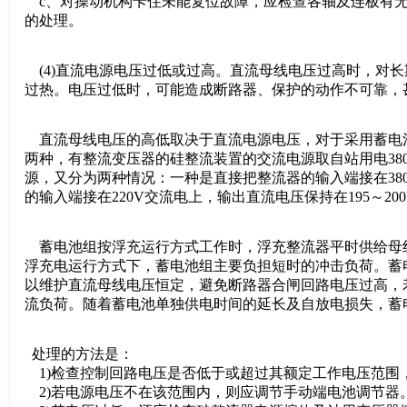
c、对操动机构卡住未能复位故障，应检查各轴及连板有无
的处理。
(4)直流电源电压过低或过高。直流母线电压过高时，对
过热。电压过低时，可能造成断路器、保护的动作不可靠，
直流母线电压的高低取决于直流电源电压，对于采用蓄电
两种，有整流变压器的硅整流装置的交流电源取自站用电380
源，又分为两种情况：一种是直接把整流器的输入端接在380V
的输入端接在220V交流电上，输出直流电压保持在195～2
蓄电池组按浮充运行方式工作时，浮充整流器平时供给母
浮充电运行方式下，蓄电池组主要负担短时的冲击负荷。蓄
以维护直流母线电压恒定，避免断路器合闸回路电压过高，
流负荷。随着蓄电池单独供电时间的延长及自放电损失，蓄
处理的方法是：
1)检查控制回路电压是否低于或超过其额定工作电压范围，可以
2)若电源电压不在该范围内，则应调节手动端电池调节器