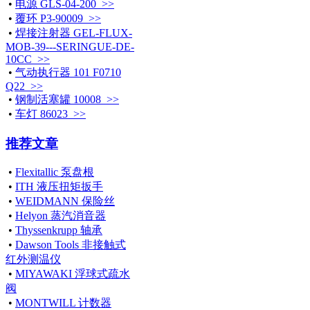
•
电源 GLS-04-200 >>
•
覆环 P3-90009 >>
•
焊接注射器 GEL-FLUX-
MOB-39---SERINGUE-DE-
10CC >>
•
气动执行器 101 F0710
Q22 >>
•
钢制活塞罐 10008 >>
•
车灯 86023 >>
推荐文章
•
Flexitallic 泵盘根
•
ITH 液压扭矩扳手
•
WEIDMANN 保险丝
•
Helyon 蒸汽消音器
•
Thyssenkrupp 轴承
•
Dawson Tools 非接触式
红外测温仪
•
MIYAWAKI 浮球式疏水
阀
•
MONTWILL 计数器