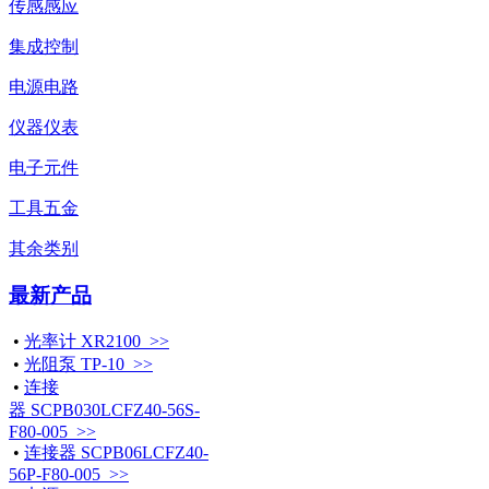
传感感应
集成控制
电源电路
仪器仪表
电子元件
工具五金
其余类别
最新产品
•
光率计 XR2100 >>
•
光阻泵 TP-10 >>
•
连接
器 SCPB030LCFZ40-56S-
F80-005 >>
•
连接器 SCPB06LCFZ40-
56P-F80-005 >>