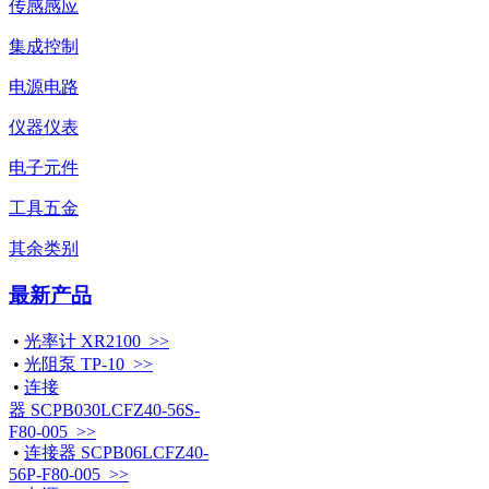
传感感应
集成控制
电源电路
仪器仪表
电子元件
工具五金
其余类别
最新产品
•
光率计 XR2100 >>
•
光阻泵 TP-10 >>
•
连接
器 SCPB030LCFZ40-56S-
F80-005 >>
•
连接器 SCPB06LCFZ40-
56P-F80-005 >>