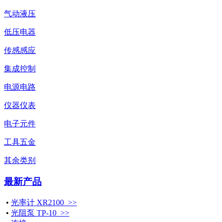
气动液压
低压电器
传感感应
集成控制
电源电路
仪器仪表
电子元件
工具五金
其余类别
最新产品
•
光率计 XR2100 >>
•
光阻泵 TP-10 >>