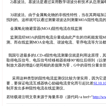
2)基波法。基波法是通过采用数学谐波分析技术从总泄漏
3)谐波法。由于金属氧化物的非线性特性，当在其两端加
找到的。这样就可以通过测量谐波达到测量MOA阻性电流的
金属氧化物避雷器(MOA)阻性电流在线监测
监测流经MOA的阻性电流分量或由此产生的功耗能发现MO
测。而在线监测MOA全电流、谐波电流、零序电流等方法
我国引进最多的LCD-4阻性电流测量仪就是利用这原理，
取得电压信号。电压信号经移相器前移90°相位后得到（以
制放大器的增益G使同相的差值降为零，G中的容性分量全部
采用这种类型的阻性电流监测仪比较方便实用，因为它是
要，要保证电流互感器铁心励磁电流变化而引起比差
SL10.1
制开发出多种阻性电流在线监测仪。
若转载请注明文章来源于海量库存（源代码<a href="
http://