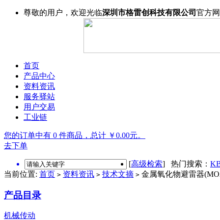
尊敬的用户，欢迎光临
深圳市格雷创科技有限公司
官方网
首页
产品中心
资料资讯
服务驿站
用户交易
工业链
您的订单中有 0 件商品，总计 ￥0.00元。
去下单
[
高级检索
] 热门搜索：
KB
当前位置:
首页
资料资讯
技术文摘
金属氧化物避雷器(MO
>
>
>
产品目录
机械传动