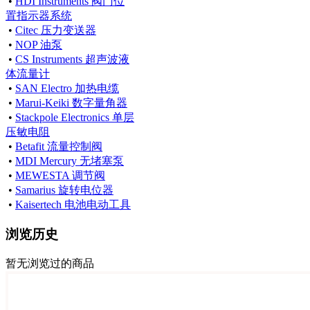
•
HDI Instruments 阀门位
置指示器系统
•
Citec 压力变送器
•
NOP 油泵
•
CS Instruments 超声波液
体流量计
•
SAN Electro 加热电缆
•
Marui-Keiki 数字量角器
•
Stackpole Electronics 单层
压敏电阻
•
Betafit 流量控制阀
•
MDI Mercury 无堵塞泵
•
MEWESTA 调节阀
•
Samarius 旋转电位器
•
Kaisertech 电池电动工具
浏览历史
暂无浏览过的商品