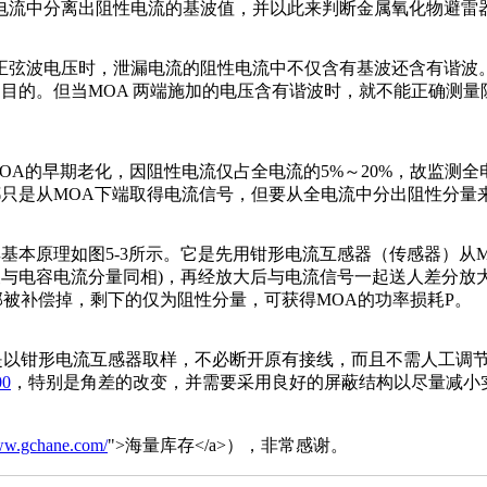
电流中分离出阻性电流的基波值，并以此来判断金属氧化物避雷
正弦波电压时，泄漏电流的阻性电流中不仅含有基波还含有谐波
目的。但当MOA 两端施加的电压含有谐波时，就不能正确测量
A的早期老化，因阻性电流仅占全电流的5%～20%，故监测全
都只是从MOA下端取得电流信号，但要从全电流中分出阻性分量
其基本原理如图5-3所示。它是先用钳形电流互感器（传感器）
便与电容电流分量同相)，再经放大后与电流信号一起送人差分
被补偿掉，剩下的仅为阻性分量，可获得MOA的功率损耗P。
以钳形电流互感器取样，不必断开原有接线，而且不需人工调节
00
，特别是角差的改变，并需要采用良好的屏蔽结构以尽量减小
www.gchane.com/
">海量库存</a>），非常感谢。