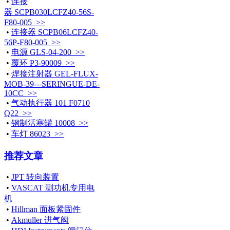
•
连接
器 SCPB030LCFZ40-56S-
F80-005 >>
•
连接器 SCPB06LCFZ40-
56P-F80-005 >>
•
电源 GLS-04-200 >>
•
覆环 P3-90009 >>
•
焊接注射器 GEL-FLUX-
MOB-39---SERINGUE-DE-
10CC >>
•
气动执行器 101 F0710
Q22 >>
•
钢制活塞罐 10008 >>
•
车灯 86023 >>
推荐文章
•
JPT 转向装置
•
VASCAT 测功机专用电
机
•
Hillman 面板紧固件
•
Akmuller 进气阀