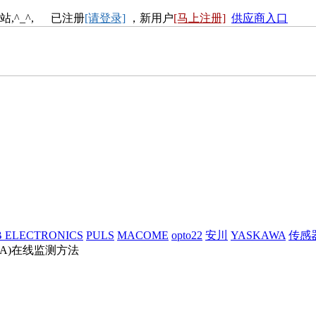
站,^_^, 已注册
[请登录]
，新用户
[马上注册]
供应商入口
 ELECTRONICS
PULS
MACOME
opto22
安川
YASKAWA
传感
A)在线监测方法