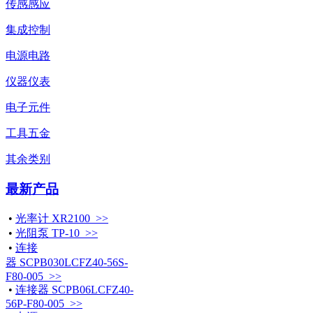
传感感应
集成控制
电源电路
仪器仪表
电子元件
工具五金
其余类别
最新产品
•
光率计 XR2100 >>
•
光阻泵 TP-10 >>
•
连接
器 SCPB030LCFZ40-56S-
F80-005 >>
•
连接器 SCPB06LCFZ40-
56P-F80-005 >>