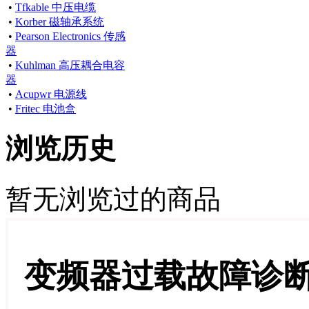
•
Tfkable 中压电缆
•
Korber 磁轴承系统
•
Pearson Electronics 传感
器
•
Kuhlman 高压耦合电容
器
•
Acupwr 电源线
•
Fritec 电池盒
浏览历史
暂无浏览过的商品
变频器过载故障诊