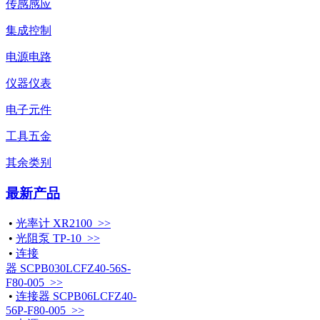
传感感应
集成控制
电源电路
仪器仪表
电子元件
工具五金
其余类别
最新产品
•
光率计 XR2100 >>
•
光阻泵 TP-10 >>
•
连接
器 SCPB030LCFZ40-56S-
F80-005 >>
•
连接器 SCPB06LCFZ40-
56P-F80-005 >>