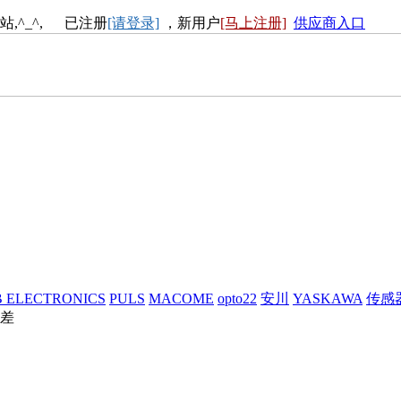
站,^_^, 已注册
[请登录]
，新用户
[马上注册]
供应商入口
 ELECTRONICS
PULS
MACOME
opto22
安川
YASKAWA
传感
差