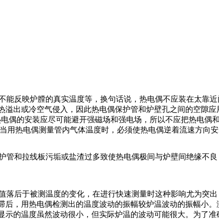
不能反映炉膛的真实温度等，换句话说，热电偶不应装在太靠近
热溢出或冷空气侵入，因此热电偶保护管和炉壁孔之间的空隙应
。热电偶的安装应尽可能避开强磁场和强电场，所以不应把热电偶
当用热电偶测量管内气体温度时，必须使热电偶逆着流速方向安
保护管和拉线板污垢或盐渣过多致使热电偶极间与炉壁间绝缘不
示值落后于被测温度的变化，在进行快速测量时这种影响尤为突
滞后，用热电偶检测出的温度波动的振幅较炉温波动的振幅小。
显示的温度虽然波动很小，但实际炉温的波动可能很大。为了准