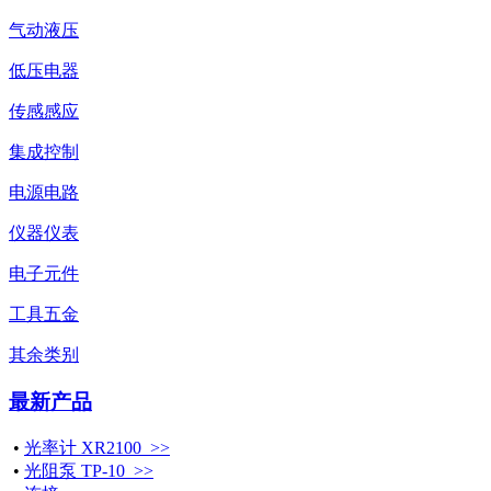
气动液压
低压电器
传感感应
集成控制
电源电路
仪器仪表
电子元件
工具五金
其余类别
最新产品
•
光率计 XR2100 >>
•
光阻泵 TP-10 >>