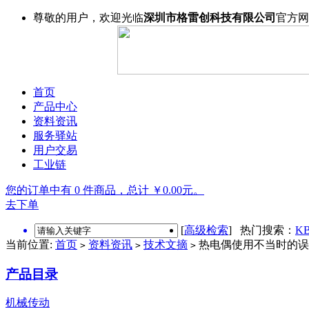
尊敬的用户，欢迎光临
深圳市格雷创科技有限公司
官方网
首页
产品中心
资料资讯
服务驿站
用户交易
工业链
您的订单中有 0 件商品，总计 ￥0.00元。
去下单
[
高级检索
] 热门搜索：
KB
当前位置:
首页
资料资讯
技术文摘
热电偶使用不当时的误
>
>
>
产品目录
机械传动