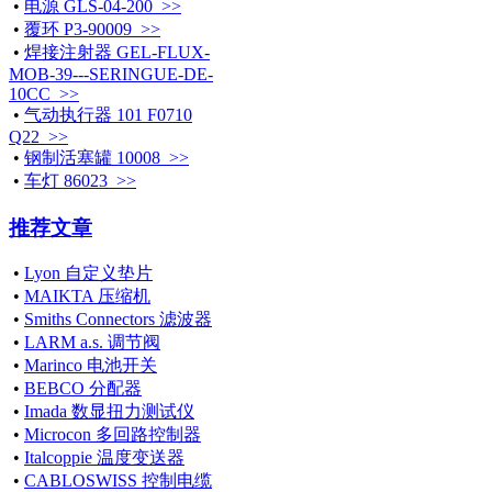
•
电源 GLS-04-200 >>
•
覆环 P3-90009 >>
•
焊接注射器 GEL-FLUX-
MOB-39---SERINGUE-DE-
10CC >>
•
气动执行器 101 F0710
Q22 >>
•
钢制活塞罐 10008 >>
•
车灯 86023 >>
推荐文章
•
Lyon 自定义垫片
•
MAIKTA 压缩机
•
Smiths Connectors 滤波器
•
LARM a.s. 调节阀
•
Marinco 电池开关
•
BEBCO 分配器
•
Imada 数显扭力测试仪
•
Microcon 多回路控制器
•
Italcoppie 温度变送器
•
CABLOSWISS 控制电缆