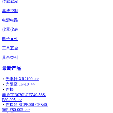
传感感应
集成控制
电源电路
仪器仪表
电子元件
工具五金
其余类别
最新产品
•
光率计 XR2100 >>
•
光阻泵 TP-10 >>
•
连接
器 SCPB030LCFZ40-56S-
F80-005 >>
•
连接器 SCPB06LCFZ40-
56P-F80-005 >>