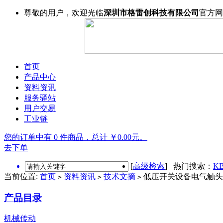
尊敬的用户，欢迎光临
深圳市格雷创科技有限公司
官方网
首页
产品中心
资料资讯
服务驿站
用户交易
工业链
您的订单中有 0 件商品，总计 ￥0.00元。
去下单
[
高级检索
] 热门搜索：
KB
当前位置:
首页
资料资讯
技术文摘
低压开关设备电气触头
>
>
>
产品目录
机械传动