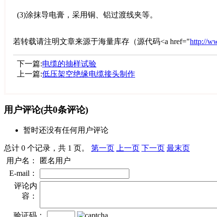
(3)涂抹导电膏，采用铜、铝过渡线夹等。
若转载请注明文章来源于海量库存（源代码<a href="
http://
下一篇:
电缆的抽样试验
上一篇:
低压架空绝缘电缆接头制作
用户评论
(共
0
条评论)
暂时还没有任何用户评论
总计 0 个记录，共 1 页。
第一页
上一页
下一页
最末页
用户名：
匿名用户
E-mail：
评论内
容：
验证码：