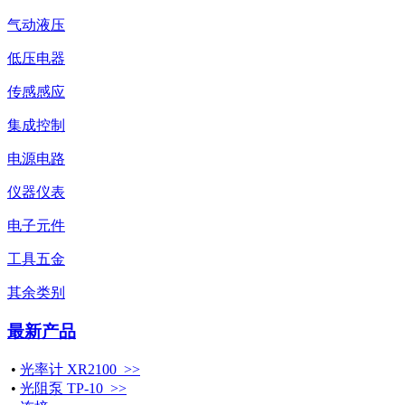
气动液压
低压电器
传感感应
集成控制
电源电路
仪器仪表
电子元件
工具五金
其余类别
最新产品
•
光率计 XR2100 >>
•
光阻泵 TP-10 >>