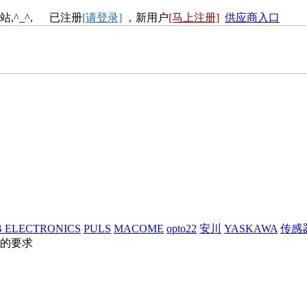
站,^_^, 已注册
[请登录]
，新用户
[马上注册]
供应商入口
 ELECTRONICS
PULS
MACOME
opto22
安川
YASKAWA
传感
的要求