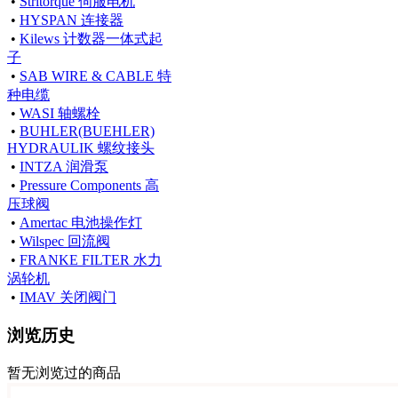
•
Stritorque 伺服电机
•
HYSPAN 连接器
•
Kilews 计数器一体式起
子
•
SAB WIRE & CABLE 特
种电缆
•
WASI 轴螺栓
•
BUHLER(BUEHLER)
HYDRAULIK 螺纹接头
•
INTZA 润滑泵
•
Pressure Components 高
压球阀
•
Amertac 电池操作灯
•
Wilspec 回流阀
•
FRANKE FILTER 水力
涡轮机
•
IMAV 关闭阀门
浏览历史
暂无浏览过的商品