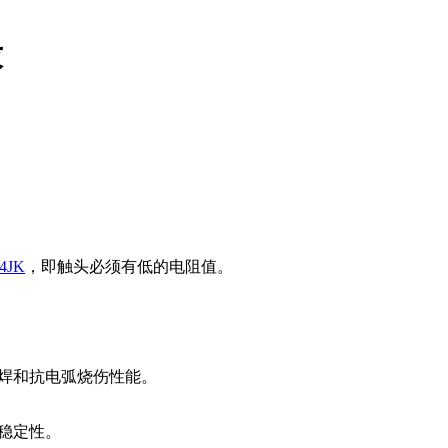
求
4JK
，即触头必须有低的电阻值。
熔焊和抗电弧烧伤性能。
稳定性。