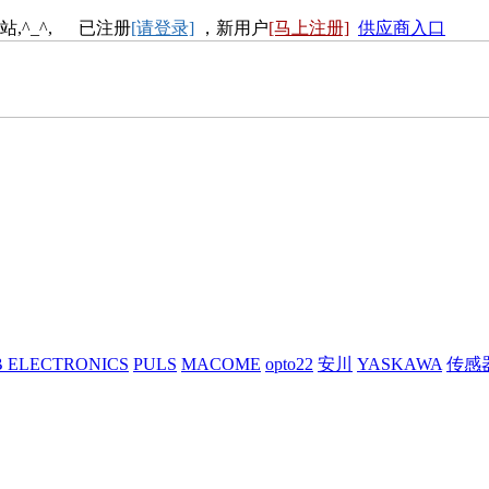
站,^_^, 已注册
[请登录]
，新用户
[马上注册]
供应商入口
 ELECTRONICS
PULS
MACOME
opto22
安川
YASKAWA
传感