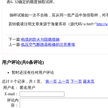
表6- 32确定的额度抽取试样。
抽样试验如一次不合格，应从同一批产品中加倍取样，对不
若转载请注明文章来源于海量库存（源代码<a href="
http:/
下一篇:
电缆的防火与阻燃措施
上一篇:
低压空气断路器检修的注意事项
用户评论
(共
0
条评论)
暂时还没有任何用户评论
总计 0 个记录，共 1 页。
第一页
上一页
下一页
最末页
用户名：
匿名用户
E-mail：
评论内
容：