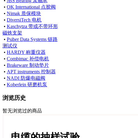
•
JBS Bearing 泵轴承
•
OK International 点胶阀
•
Nimak 质保模块
•
DiversiTech 电机
•
Kaschytza 带或不带环形
磁铁支架
•
Psiber Data Systems 链路
测试仪
•
HARDY 称重仪器
•
Combimac 补偿电机
•
Brakeware 制动垫片
•
APT instruments 控制器
•
NADI 防爆电磁阀
•
Koberlein 研磨机泵
浏览历史
暂无浏览过的商品
电缆的抽样试验