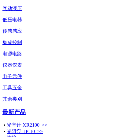
气动液压
低压电器
传感感应
集成控制
电源电路
仪器仪表
电子元件
工具五金
其余类别
最新产品
•
光率计 XR2100 >>
•
光阻泵 TP-10 >>