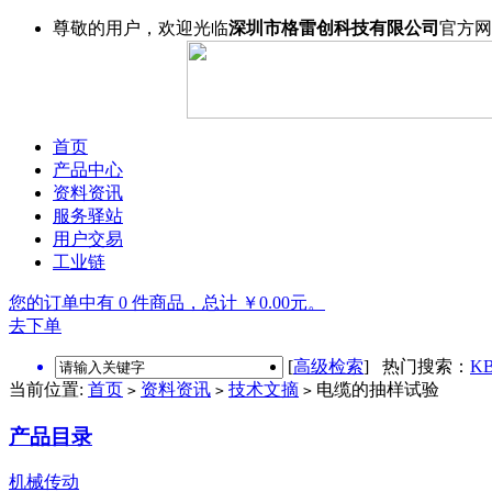
尊敬的用户，欢迎光临
深圳市格雷创科技有限公司
官方网
首页
产品中心
资料资讯
服务驿站
用户交易
工业链
您的订单中有 0 件商品，总计 ￥0.00元。
去下单
[
高级检索
] 热门搜索：
KB
当前位置:
首页
资料资讯
技术文摘
电缆的抽样试验
>
>
>
产品目录
机械传动