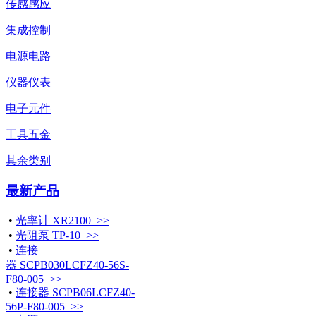
传感感应
集成控制
电源电路
仪器仪表
电子元件
工具五金
其余类别
最新产品
•
光率计 XR2100 >>
•
光阻泵 TP-10 >>
•
连接
器 SCPB030LCFZ40-56S-
F80-005 >>
•
连接器 SCPB06LCFZ40-
56P-F80-005 >>