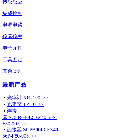
传感感应
集成控制
电源电路
仪器仪表
电子元件
工具五金
其余类别
最新产品
•
光率计 XR2100 >>
•
光阻泵 TP-10 >>
•
连接
器 SCPB030LCFZ40-56S-
F80-005 >>
•
连接器 SCPB06LCFZ40-
56P-F80-005 >>