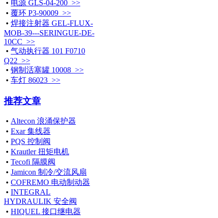
•
电源 GLS-04-200 >>
•
覆环 P3-90009 >>
•
焊接注射器 GEL-FLUX-
MOB-39---SERINGUE-DE-
10CC >>
•
气动执行器 101 F0710
Q22 >>
•
钢制活塞罐 10008 >>
•
车灯 86023 >>
推荐文章
•
Altecon 浪涌保护器
•
Exar 集线器
•
PQS 控制阀
•
Krautler 扭矩电机
•
Tecofi 隔膜阀
•
Jamicon 制冷/交流风扇
•
COFREMO 电动制动器
•
INTEGRAL
HYDRAULIK 安全阀
•
HIQUEL 接口继电器