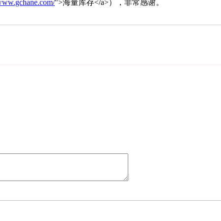
/www.gchane.com/
">海量库存</a>），非常感谢。