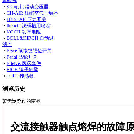
试验机
•
Spang 门驱动变压器
•
CH-AIR 压缩空气干燥器
•
HYSTAR 压力开关
•
Ikeuchi 洗桶槽用喷嘴
•
KOCH 功率电阻
•
BOLL&KIRCH 自动过
滤器
•
Ersce 预接线限位开关
•
Fanal 凸轮开关
•
Edelvis 风阀套件
•
EICH 滚子轴承
•
+GF+ 传感器
浏览历史
暂无浏览过的商品
交流接触器触点熔焊的故障