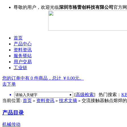
尊敬的用户，欢迎光临
深圳市格雷创科技有限公司
官方网
首页
产品中心
资料资讯
服务驿站
用户交易
工业链
您的订单中有 0 件商品，总计 ￥0.00元。
去下单
[
高级检索
] 热门搜索：
KB
当前位置:
首页
资料资讯
技术文摘
交流接触器触点熔焊的
>
>
>
产品目录
机械传动