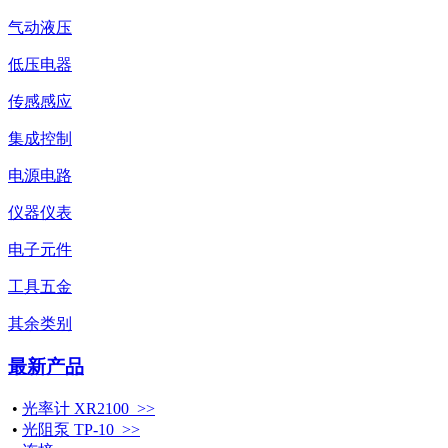
气动液压
低压电器
传感感应
集成控制
电源电路
仪器仪表
电子元件
工具五金
其余类别
最新产品
•
光率计 XR2100 >>
•
光阻泵 TP-10 >>