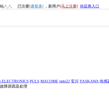
站,^_^, 已注册
[请登录]
，新用户
[马上注册]
供应商入口
 ELECTRONICS
PULS
MACOME
opto22
安川
YASKAWA
传感
故障原因及处理