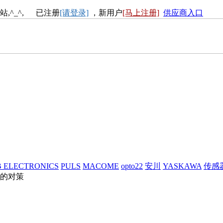
站,^_^, 已注册
[请登录]
，新用户
[马上注册]
供应商入口
 ELECTRONICS
PULS
MACOME
opto22
安川
YASKAWA
传感
的对策