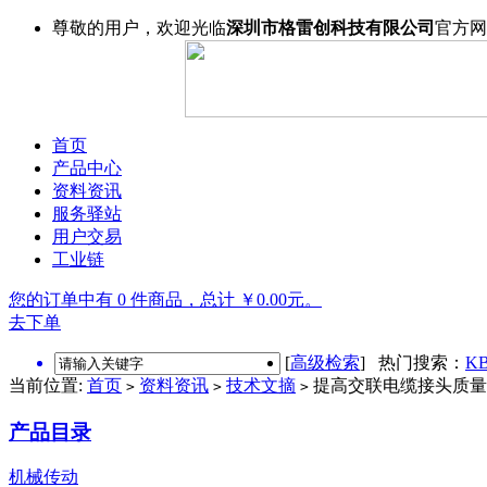
尊敬的用户，欢迎光临
深圳市格雷创科技有限公司
官方网
首页
产品中心
资料资讯
服务驿站
用户交易
工业链
您的订单中有 0 件商品，总计 ￥0.00元。
去下单
[
高级检索
] 热门搜索：
KB
当前位置:
首页
资料资讯
技术文摘
提高交联电缆接头质量
>
>
>
产品目录
机械传动