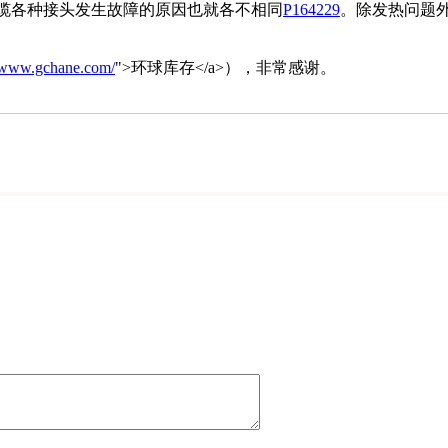
缆各种接头发生故障的原因也就各不相同
P164229
。除发热问题
//www.gchane.com/
">环球库存</a>），非常感谢。