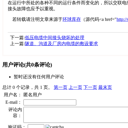
在运行中所处的各种不同的运行条件而变化的，所以交联电
接头故障也应予以重视。
若转载请注明文章来源于
环球库存
（源代码<a href="
http:
下一篇:
低压电缆中间接头烧坏的处理
上一篇:
隧道、沟道及厂房内电缆的敷设要求
用户评论
(共
0
条评论)
暂时还没有任何用户评论
总计 0 个记录，共 1 页。
第一页
上一页
下一页
最末页
用户名：
匿名用户
E-mail：
评论内
容：
验证码：