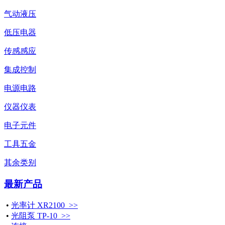
气动液压
低压电器
传感感应
集成控制
电源电路
仪器仪表
电子元件
工具五金
其余类别
最新产品
•
光率计 XR2100 >>
•
光阻泵 TP-10 >>