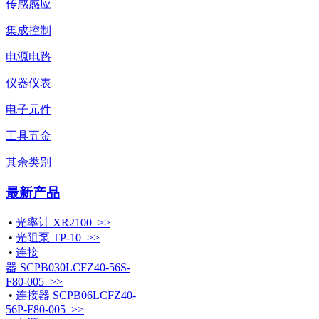
传感感应
集成控制
电源电路
仪器仪表
电子元件
工具五金
其余类别
最新产品
•
光率计 XR2100 >>
•
光阻泵 TP-10 >>
•
连接
器 SCPB030LCFZ40-56S-
F80-005 >>
•
连接器 SCPB06LCFZ40-
56P-F80-005 >>