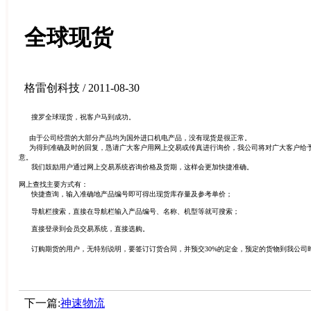
全球现货
格雷创科技 / 2011-08-30
搜罗全球现货，祝客户马到成功。
由于公司经营的大部分产品均为国外进口机电产品，没有现货是很正常。
为得到准确及时的回复，恳请广大客户用网上交易或传真进行询价，我公司将对广大客户给予
意。
我们鼓励用户通过网上交易系统咨询价格及货期，这样会更加快捷准确。
网上查找主要方式有：
快捷查询，输入准确地产品编号即可得出现货库存量及参考单价；
导航栏搜索，直接在导航栏输入产品编号、名称、机型等就可搜索；
直接登录到会员交易系统，直接选购。
订购期货的用户，无特别说明，要签订订货合同，并预交30%的定金，预定的货物到我公司
下一篇:
神速物流