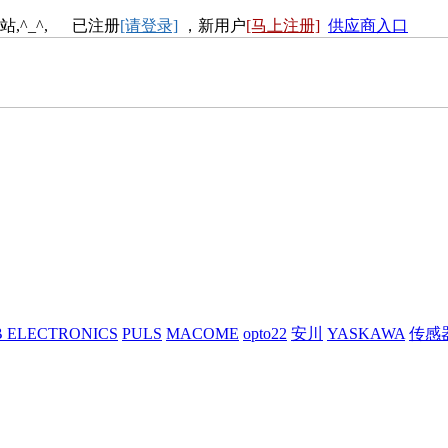
站,^_^, 已注册
[请登录]
，新用户
[马上注册]
供应商入口
 ELECTRONICS
PULS
MACOME
opto22
安川
YASKAWA
传感