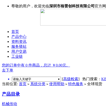
尊敬的用户，欢迎光临
深圳市格雷创科技有限公司
官方网
首页
产品中心
资料资讯
服务驿站
用户交易
工业链
您的订单中有 0 件商品，总计 ￥0.00元。
去下单
[
高级检索
] 热门搜索：
KB
当前位置:
首页
系统分类
使用帮助
特色服务
全球现货
>
>
>
>
产品目录
机械传动