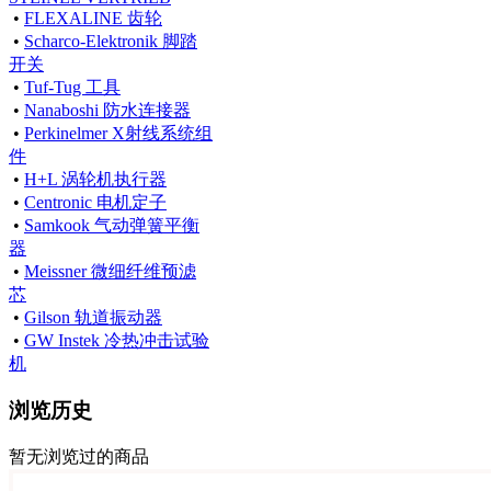
•
FLEXALINE 齿轮
•
Scharco-Elektronik 脚踏
开关
•
Tuf-Tug 工具
•
Nanaboshi 防水连接器
•
Perkinelmer X射线系统组
件
•
H+L 涡轮机执行器
•
Centronic 电机定子
•
Samkook 气动弹簧平衡
器
•
Meissner 微细纤维预滤
芯
•
Gilson 轨道振动器
•
GW Instek 冷热冲击试验
机
浏览历史
暂无浏览过的商品