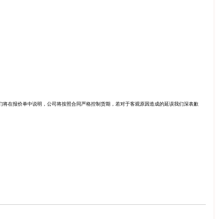
们将在报价单中说明，公司将按照合同严格控制货期，若对于客观原因造成的延误我们深表歉