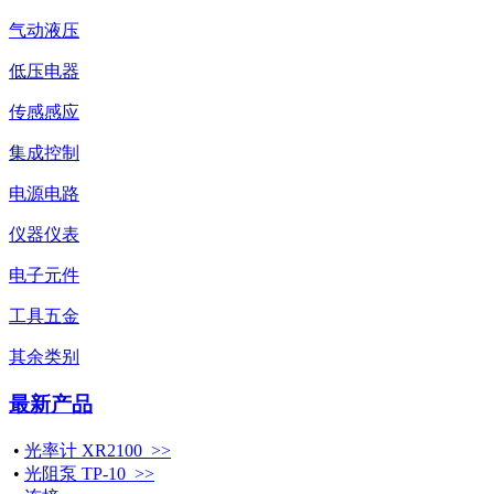
气动液压
低压电器
传感感应
集成控制
电源电路
仪器仪表
电子元件
工具五金
其余类别
最新产品
•
光率计 XR2100 >>
•
光阻泵 TP-10 >>