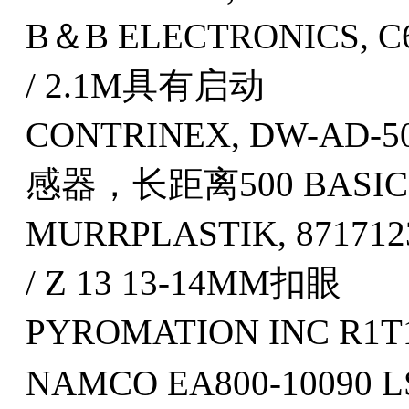
B＆B ELECTRONICS, 
/ 2.1M具有启动
CONTRINEX, DW-AD-
感器，长距离500 BASI
MURRPLASTIK, 871712
/ Z 13 13-14MM扣眼
PYROMATION INC R1T
NAMCO EA800-10090 L