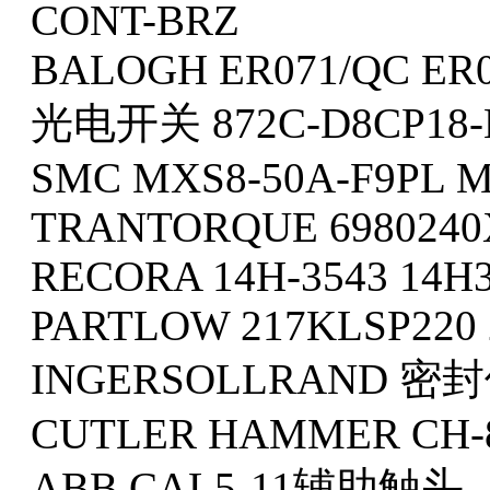
CONT-BRZ
BALOGH ER071/QC ER
光电开关 872C-D8CP18-E
SMC MXS8-50A-F9PL 
TRANTORQUE 6980240
RECORA 14H-3543 14H
PARTLOW 217KLSP220 
INGERSOLLRAND 密封件
CUTLER HAMMER CH-
ABB CAL5-11辅助触头