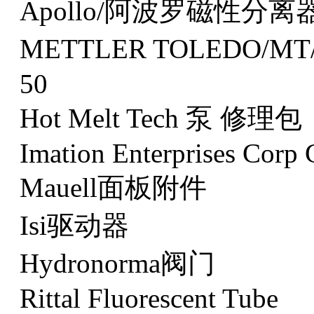
Apollo/阿波罗磁性分离器A
METTLER TOLEDO/M
50
Hot Melt Tech 泵 修理包
Imation Enterprises Corp
Mauell面板附件
Isi驱动器
Hydronorma阀门
Rittal Fluorescent Tube