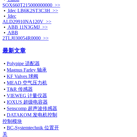
SOX660T215000000000 >>
•
Idec LB6K2ST3C3H >>
•
Idec
ALD29910NA120V >>
•
ABB 11N3GMJ >>
•
ABB
2TLJ030054R0000 >>
最新文章
•
Polypipe 适配器
•
Magnus Farley 轴承
•
KF Valves 球阀
•
MEAD 空气压力机
•
T&R 传感器
•
VIEWEG 计量仪器
•
IOXUS 超级电容器
•
Senscomp 超声波传感器
•
DATAKOM 发电机控制
控制模块
•
BC-Systemtechnik 位置开
关