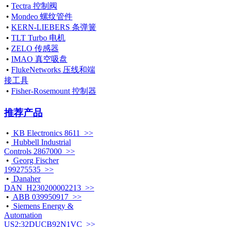
•
Tectra 控制阀
•
Mondeo 螺纹管件
•
KERN-LIEBERS 条弹簧
•
TLT Turbo 电机
•
ZELO 传感器
•
IMAO 真空吸盘
•
FlukeNetworks 压线和端
接工具
•
Fisher-Rosemount 控制器
推荐产品
•
KB Electronics 8611 >>
•
Hubbell Industrial
Controls 2867000 >>
•
Georg Fischer
199275535 >>
•
Danaher
DAN_H230200002213 >>
•
ABB 039950917 >>
•
Siemens Energy &
Automation
US2:32DUCB92N1VC >>