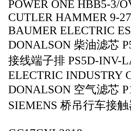
POWER ONE HBB5-3/O
CUTLER HAMMER 9-270
BAUMER ELECTRIC ES
DONALSON 柴油滤芯 P5
接线端子排 PS5D-INV-LA
ELECTRIC INDUSTRY C
DONALSON 空气滤芯 P1
SIEMENS 桥吊行车接触器 