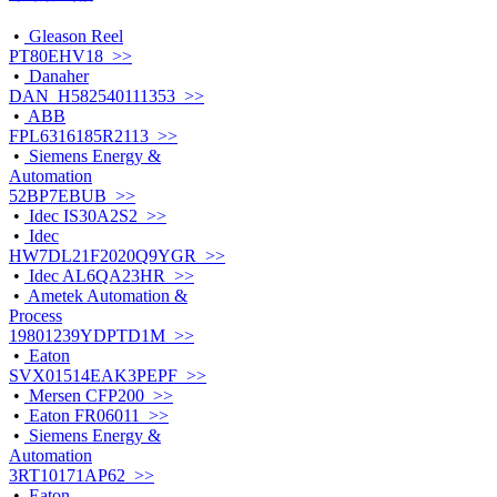
•
Gleason Reel
PT80EHV18 >>
•
Danaher
DAN_H582540111353 >>
•
ABB
FPL6316185R2113 >>
•
Siemens Energy &
Automation
52BP7EBUB >>
•
Idec IS30A2S2 >>
•
Idec
HW7DL21F2020Q9YGR >>
•
Idec AL6QA23HR >>
•
Ametek Automation &
Process
19801239YDPTD1M >>
•
Eaton
SVX01514EAK3PEPF >>
•
Mersen CFP200 >>
•
Eaton FR06011 >>
•
Siemens Energy &
Automation
3RT10171AP62 >>
•
Eaton