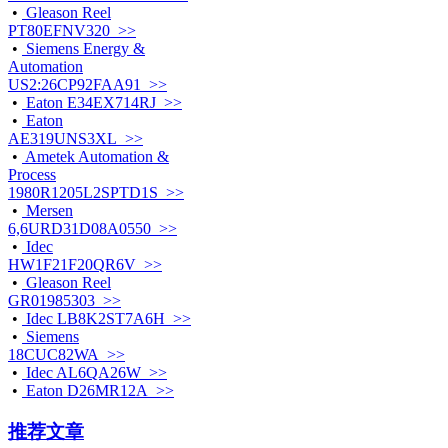
•
Gleason Reel
PT80EFNV320 >>
•
Siemens Energy &
Automation
US2:26CP92FAA91 >>
•
Eaton E34EX714RJ >>
•
Eaton
AE319UNS3XL >>
•
Ametek Automation &
Process
1980R1205L2SPTD1S >>
•
Mersen
6,6URD31D08A0550 >>
•
Idec
HW1F21F20QR6V >>
•
Gleason Reel
GR01985303 >>
•
Idec LB8K2ST7A6H >>
•
Siemens
18CUC82WA >>
•
Idec AL6QA26W >>
•
Eaton D26MR12A >>
推荐文章