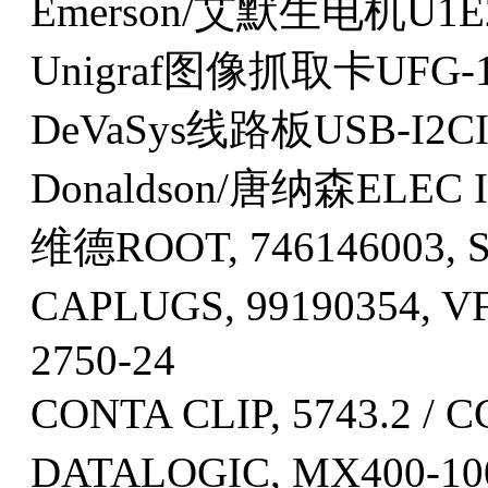
Emerson/艾默生电机U1E
Unigraf图像抓取卡UFG-
DeVaSys线路板USB-I2C
Donaldson/唐纳森ELEC 
维德ROOT, 74614600
CAPLUGS, 99190354
2750-24
CONTA CLIP, 5743.2 /
DATALOGIC, MX400-