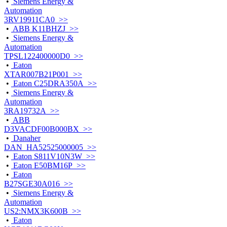
•
Siemens Energy &
Automation
3RV19911CA0 >>
•
ABB K11BHZJ >>
•
Siemens Energy &
Automation
TPSL122400000D0 >>
•
Eaton
XTAR007B21P001 >>
•
Eaton C25DRA350A >>
•
Siemens Energy &
Automation
3RA19732A >>
•
ABB
D3VACDF00B000BX >>
•
Danaher
DAN_HA52525000005 >>
•
Eaton S811V10N3W >>
•
Eaton E50BM16P >>
•
Eaton
B27SGE30A016 >>
•
Siemens Energy &
Automation
US2:NMX3K600B >>
•
Eaton