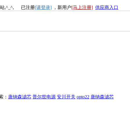
站,^_^, 已注册
[请登录]
，新用户
[马上注册]
供应商入口
搜索：
唐纳森滤芯
普尔世电源
安川开关
opto22
唐纳森滤芯