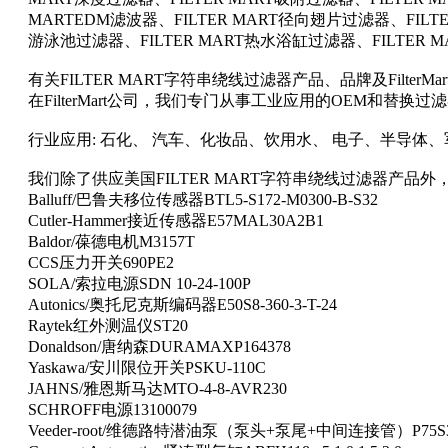
MARTEDM滤波器、FILTER MART径向翅片过滤器、FILTE
游泳池过滤器、FILTER MART热水浴缸过滤器、FILTER 
有关FILTER MART字符串绕线过滤器产品、品牌及FilterMart 
在FilterMart公司，我们专门从事工业应用的OEM和
行业应用: 石化、 汽车、化妆品、饮用水、 电子、半导体
我们除了供应美国FILTER MART字符串绕线过滤器产品
Balluff/巴鲁夫移位传感器BTL5-S172-M0300-B-S32
Cutler-Hammer接近传感器E57MAL30A2B1
Baldor/葆德电机M3157T
CCS压力开关690PE2
SOLA/索拉电源SDN 10-24-100P
Autonics/奥托尼克斯编码器E50S8-360-3-T-24
Raytek红外测温仪ST20
Donaldson/唐纳森DURAMAXP164378
Yaskawa/安川限位开关PSKU-110C
JAHNS/雅恩斯马达MTO-4-8-AVR230
SCHROFF电源13100079
Veeder-root/维德路特潜油泵（泵头+泵尾+中间连接管）P75S3-