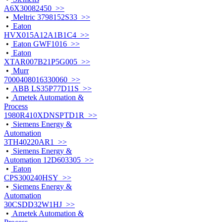
A6X30082450 >>
•
Meltric 3798152S33 >>
•
Eaton
HVX015A12A1B1C4 >>
•
Eaton GWF1016 >>
•
Eaton
XTAR007B21P5G005 >>
•
Murr
7000408016330060 >>
•
ABB LS35P77D11S >>
•
Ametek Automation &
Process
1980R410XDNSPTD1R >>
•
Siemens Energy &
Automation
3TH40220AR1 >>
•
Siemens Energy &
Automation 12D603305 >>
•
Eaton
CPS300240HSY >>
•
Siemens Energy &
Automation
30CSDD32W1HJ >>
•
Ametek Automation &