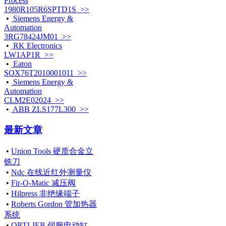
Process
1980R105R6SPTD1S >>
•
Siemens Energy &
Automation
3RG78424JM01 >>
•
RK Electronics
LW1AP1R >>
•
Eaton
SOX76T2010001011 >>
•
Siemens Energy &
Automation
CLM2E02024 >>
•
ABB ZLS177L300 >>
最新文章
•
Union Tools 硬质合金立
铣刀
•
Ndc 在线近红外测量仪
•
Fir-O-Matic 减压阀
•
Hilpress 非绝缘端子
•
Roberts Gordon 管加热器
系统
•
ORTLIEB 伺服电动缸