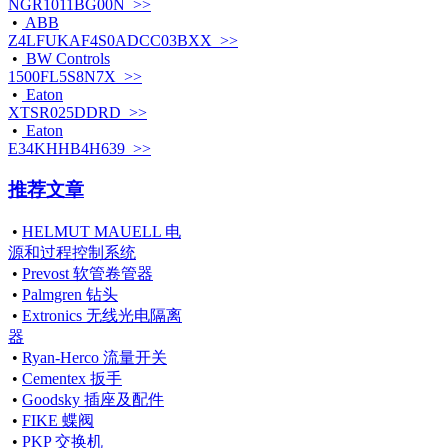
NGR1011BG00N >>
•
ABB
Z4LFUKAF4S0ADCC03BXX >>
•
BW Controls
1500FL5S8N7X >>
•
Eaton
XTSR025DDRD >>
•
Eaton
E34KHHB4H639 >>
推荐文章
•
HELMUT MAUELL 电
源和过程控制系统
•
Prevost 软管卷管器
•
Palmgren 钻头
•
Extronics 无线光电隔离
器
•
Ryan-Herco 流量开关
•
Cementex 扳手
•
Goodsky 插座及配件
•
FIKE 蝶阀
•
PKP 交换机