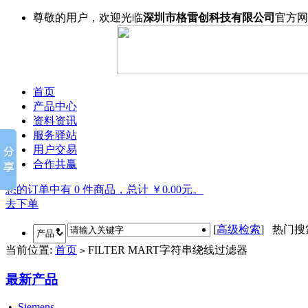
尊敬的用户，欢迎光临
深圳市格雷创科技有限公司
官方网
首页
产品中心
资料资讯
服务驿站
用户交易
合作共赢
您的订单中有 0 件商品，总计 ￥0.00元。
去下单
[
高级检索
] 热门
当前位置:
首页
FILTER MART字符串绕线过滤器
>
最新产品
•
Siemens