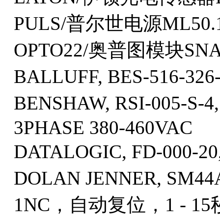
PULS/普尔世电源ML50.1
OPTO22/奥普图模块SNAP
BALLUFF, BES-516-3
BENSHAW, RSI-005-S
3PHASE 380-460VAC
DATALOGIC, FD-000-
DOLAN JENNER, SM44
1NC，自动复位，1 - 15秒