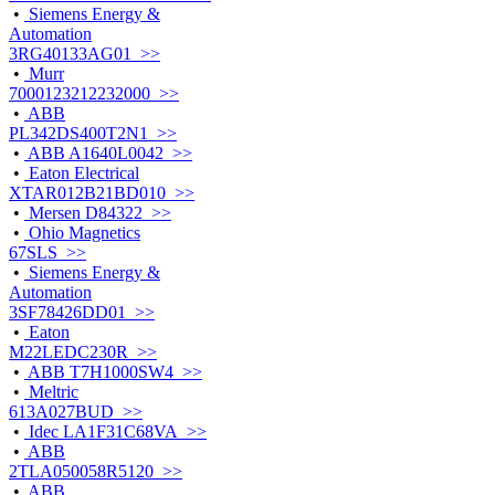
•
Siemens Energy &
Automation
3RG40133AG01 >>
•
Murr
7000123212232000 >>
•
ABB
PL342DS400T2N1 >>
•
ABB A1640L0042 >>
•
Eaton Electrical
XTAR012B21BD010 >>
•
Mersen D84322 >>
•
Ohio Magnetics
67SLS >>
•
Siemens Energy &
Automation
3SF78426DD01 >>
•
Eaton
M22LEDC230R >>
•
ABB T7H1000SW4 >>
•
Meltric
613A027BUD >>
•
Idec LA1F31C68VA >>
•
ABB
2TLA050058R5120 >>
•
ABB