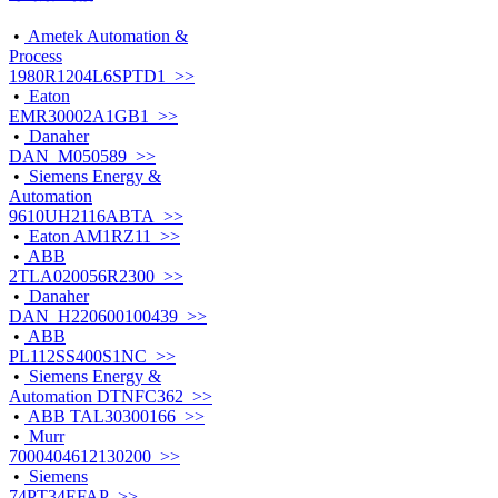
•
Ametek Automation &
Process
1980R1204L6SPTD1 >>
•
Eaton
EMR30002A1GB1 >>
•
Danaher
DAN_M050589 >>
•
Siemens Energy &
Automation
9610UH2116ABTA >>
•
Eaton AM1RZ11 >>
•
ABB
2TLA020056R2300 >>
•
Danaher
DAN_H220600100439 >>
•
ABB
PL112SS400S1NC >>
•
Siemens Energy &
Automation DTNFC362 >>
•
ABB TAL30300166 >>
•
Murr
7000404612130200 >>
•
Siemens
74PT34EFAP >>