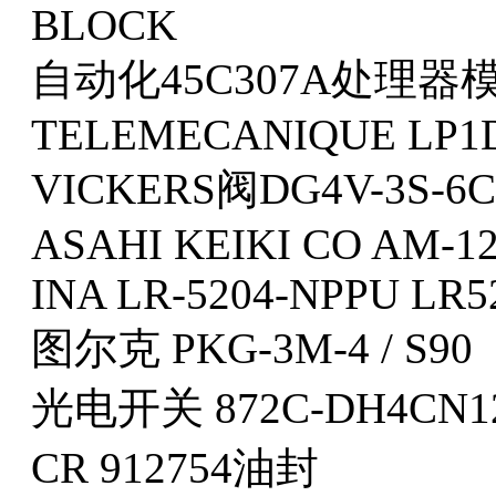
BLOCK
自动化45C307A处理器
TELEMECANIQUE LP1D
VICKERS阀DG4V-3S-6C
ASAHI KEIKI CO AM-12
INA LR-5204-NPPU LR
图尔克 PKG-3M-4 / S90
光电开关 872C-DH4CN12
CR 912754油封