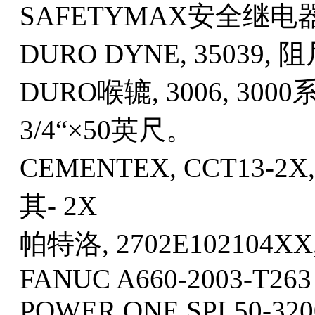
SAFETYMAX安全继电
DURO DYNE, 35039, 
DURO喉辘, 3006, 3
3/4“×50英尺。
CEMENTEX, CCT13-2
其- 2X
帕特洛, 2702E102104
FANUC A660-2003-T263
POWER ONE SPL50-320