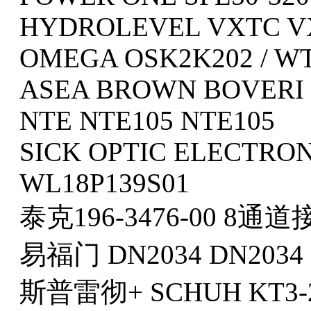
HYDROLEVEL VXTC V
OMEGA OSK2K202 / WT
ASEA BROWN BOVERI 
NTE NTE105 NTE105
SICK OPTIC ELECTRON
WL18P139S01
泰克196-3476-00 8
易福门 DN2034 DN2034
斯普雷彻+ SCHUH KT