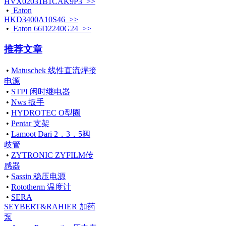
HVX02031B1CAK9P3 >>
•
Eaton
HKD3400A10S46 >>
•
Eaton 66D2240G24 >>
推荐文章
•
Matuschek 线性直流焊接
电源
•
STPI 闲时继电器
•
Nws 扳手
•
HYDROTEC O型圈
•
Pentar 支架
•
Lamoot Dari 2，3，5阀
歧管
•
ZYTRONIC ZYFILM传
感器
•
Sassin 稳压电源
•
Rototherm 温度计
•
SERA
SEYBERT&RAHIER 加药
泵