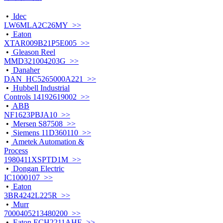
•
Idec
LW6MLA2C26MY >>
•
Eaton
XTAR009B21P5E005 >>
•
Gleason Reel
MMD321004203G >>
•
Danaher
DAN_HC5265000A221 >>
•
Hubbell Industrial
Controls 14192619002 >>
•
ABB
NF1623PBJA10 >>
•
Mersen S87508 >>
•
Siemens 11D360110 >>
•
Ametek Automation &
Process
1980411XSPTD1M >>
•
Dongan Electric
IC1000107 >>
•
Eaton
3BR4242L225R >>
•
Murr
7000405213480200 >>
•
Eaton ECH2211AHE >>