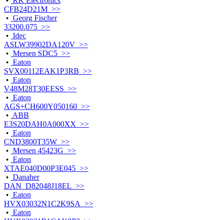
•
RK Electronics
CFB24D21M >>
•
Georg Fischer
33200.075 >>
•
Idec
ASLW39902DA120V >>
•
Mersen SDC5 >>
•
Eaton
SVX00112EAK1P3RB >>
•
Eaton
V48M28T30EESS >>
•
Eaton
AGS+CH600Y050160 >>
•
ABB
E3S20DAH0A000XX >>
•
Eaton
CND3800T35W >>
•
Mersen 45423G >>
•
Eaton
XTAE040D00P3E045 >>
•
Danaher
DAN_D82048J18EL >>
•
Eaton
HVX03032N1C2K9SA >>
•
Eaton