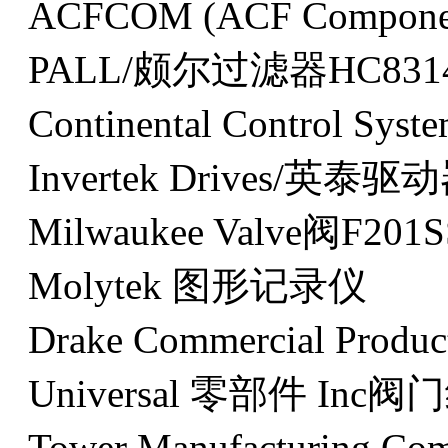
ACFCOM (ACF Compon
PALL/颇尔过滤器HC831
Continental Control 
Invertek Drives/英泰驱动
Milwaukee Valve阀F201S
Molytek 图形记录仪
Drake Commercial Prod
Universal 零部件 Inc
Tower Manufacturing 