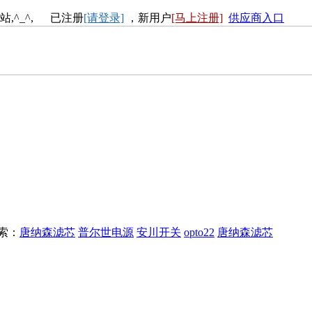
站,^_^, 已注册
[请登录]
，新用户
[马上注册]
供应商入口
搜索：
唐纳森滤芯
普尔世电源
安川开关
opto22
唐纳森滤芯