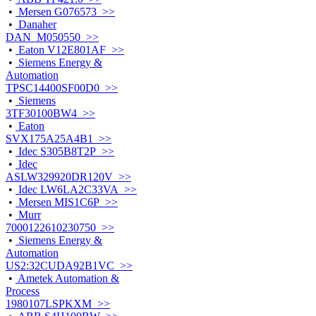
•
Mersen G076573 >>
•
Danaher
DAN_M050550 >>
•
Eaton V12E801AF >>
•
Siemens Energy &
Automation
TPSC14400SF00D0 >>
•
Siemens
3TF30100BW4 >>
•
Eaton
SVX175A25A4B1 >>
•
Idec S305B8T2P >>
•
Idec
ASLW329920DR120V >>
•
Idec LW6LA2C33VA >>
•
Mersen MIS1C6P >>
•
Murr
7000122610230750 >>
•
Siemens Energy &
Automation
US2:32CUDA92B1VC >>
•
Ametek Automation &
Process
1980107LSPKXM >>