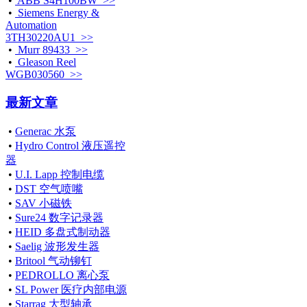
•
ABB S4H100BW >>
•
Siemens Energy &
Automation
3TH30220AU1 >>
•
Murr 89433 >>
•
Gleason Reel
WGB030560 >>
最新文章
•
Generac 水泵
•
Hydro Control 液压遥控
器
•
U.I. Lapp 控制电缆
•
DST 空气喷嘴
•
SAV 小磁铁
•
Sure24 数字记录器
•
HEID 多盘式制动器
•
Saelig 波形发生器
•
Britool 气动铆钉
•
PEDROLLO 离心泵
•
SL Power 医疗内部电源
•
Starrag 大型轴承