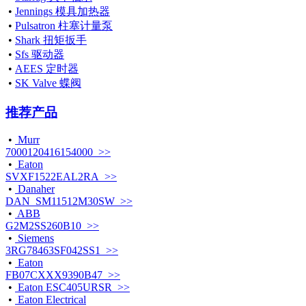
•
Jennings 模具加热器
•
Pulsatron 柱塞计量泵
•
Shark 扭矩扳手
•
Sfs 驱动器
•
AEES 定时器
•
SK Valve 蝶阀
推荐产品
•
Murr
7000120416154000 >>
•
Eaton
SVXF1522EAL2RA >>
•
Danaher
DAN_SM11512M30SW >>
•
ABB
G2M2SS260B10 >>
•
Siemens
3RG78463SF042SS1 >>
•
Eaton
FB07CXXX9390B47 >>
•
Eaton ESC405URSR >>
•
Eaton Electrical