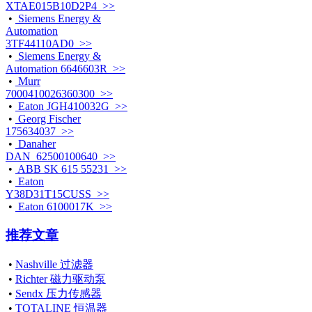
XTAE015B10D2P4 >>
•
Siemens Energy &
Automation
3TF44110AD0 >>
•
Siemens Energy &
Automation 6646603R >>
•
Murr
7000410026360300 >>
•
Eaton JGH410032G >>
•
Georg Fischer
175634037 >>
•
Danaher
DAN_62500100640 >>
•
ABB SK 615 55231 >>
•
Eaton
Y38D31T15CUSS >>
•
Eaton 6100017K >>
推荐文章
•
Nashville 过滤器
•
Richter 磁力驱动泵
•
Sendx 压力传感器
•
TOTALINE 恒温器