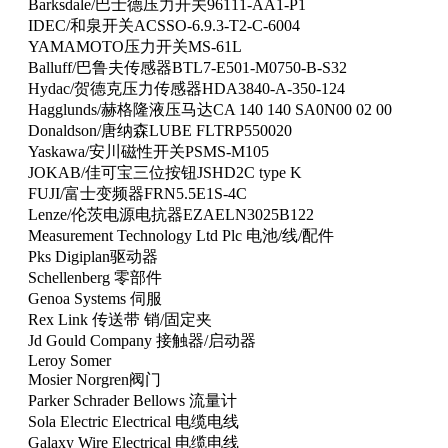
Barksdale/巴士德压力开关96111-AA1-P1
IDEC/和泉开关ACSSO-6.9.3-T2-C-6004
YAMAMOTO压力开关MS-61L
Balluff/巴鲁夫传感器BTL7-E501-M0750-B-S32
Hydac/贺德克压力传感器HDA3840-A-350-124
Hagglunds/赫格隆液压马达CA 140 140 SA0N00 02 00
Donaldson/唐纳森LUBE FLTRP550020
Yaskawa/安川磁性开关PSMS-M105
JOKAB/佳可宝三位按钮JSHD2C type K
FUJI/富士变频器FRN5.5E1S-4C
Lenze/伦茨电源电抗器EZAELN3025B122
Measurement Technology Ltd Plc 电池/线/配件
Pks Digiplan驱动器
Schellenberg 零部件
Genoa Systems 伺服
Rex Link 传送带 销/固定夹
Jd Gould Company 接触器/启动器
Leroy Somer
Mosier Norgren阀门
Parker Schrader Bellows 流量计
Sola Electric Electrical 电缆电线
Galaxy Wire Electrical 电缆电线