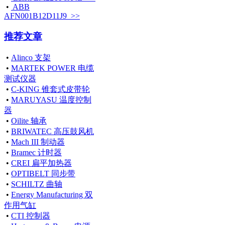
•
ABB
AFN001B12D11J9 >>
推荐文章
•
Alinco 支架
•
MARTEK POWER 电缆
测试仪器
•
C-KING 锥套式皮带轮
•
MARUYASU 温度控制
器
•
Oilite 轴承
•
BRIWATEC 高压鼓风机
•
Mach III 制动器
•
Bramec 计时器
•
CREI 扁平加热器
•
OPTIBELT 同步带
•
SCHILTZ 曲轴
•
Energy Manufacturing 双
作用气缸
•
CTI 控制器