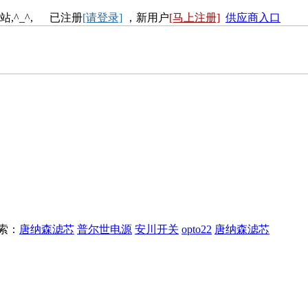
站,^_^, 已注册
[请登录]
，新用户
[马上注册]
供应商入口
搜索：
唐纳森滤芯
普尔世电源
安川开关
opto22
唐纳森滤芯