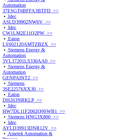
Automation
37ESGT6BFFA3BTFD >>
•
Idec
ASLD39902NW6V >>
•
Idec
CW1LM2E11Q2PW >>
•
Eaton
LSS02120AMTZBZX >>
•
Siemens Energy &
Automation
3VL37201LS330AA0 >>
•
Siemens Energy &
Automation
GENPAINT2 >>
•
Siemens
3SE22576XX30 >>
•
Eaton
DH263NRKLP >>
•
Idec
HW7DL11F2002Q9SWB1 >>
•
Siemens HNG3X800 >>
•
Idec
AYLD39913DNR12V >>
•
Ametek Automation &