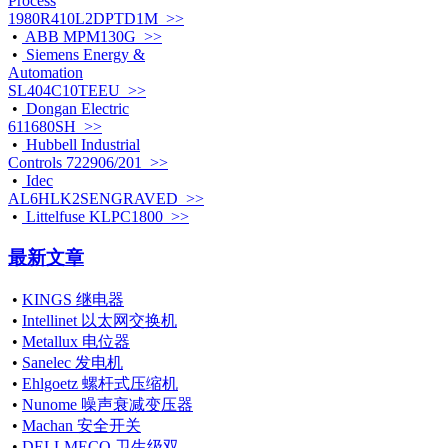
Process
1980R410L2DPTD1M >>
•
ABB MPM130G >>
•
Siemens Energy &
Automation
SL404C10TEEU >>
•
Dongan Electric
611680SH >>
•
Hubbell Industrial
Controls 722906/201 >>
•
Idec
AL6HLK2SENGRAVED >>
•
Littelfuse KLPC1800 >>
最新文章
•
KINGS 继电器
•
Intellinet 以太网交换机
•
Metallux 电位器
•
Sanelec 发电机
•
Ehlgoetz 螺杆式压缩机
•
Nunome 噪声衰减变压器
•
Machan 安全开关
•
DELLMECO 卫生级双