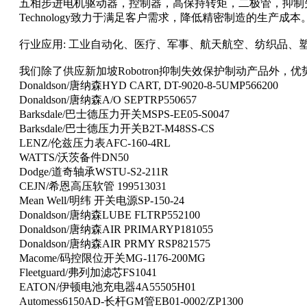
五相步进电机驱动器，控制器，高保持转矩，二极管，抑制失效
Technology致力于满足客户需求，降低精密制造的生产成本
行业应用: 工业自动化、医疗、军事、航天航空、纺织品、
我们除了供应新加坡Robotron抑制失效保护制动产品外，
Donaldson/唐纳森HYD CART, DT-9020-8-5UMP566200
Donaldson/唐纳森A/O SEPTRP550657
Barksdale/巴士德压力开关MSPS-EE05-S0047
Barksdale/巴士德压力开关B2T-M48SS-CS
LENZ/伦兹压力表AFC-160-4RL
WATTS/沃茨备件DN50
Dodge/道奇轴承WSTU-S2-211R
CEJN/希恩高压软管 199513031
Mean Well/明纬 开关电源SP-150-24
Donaldson/唐纳森LUBE FLTRP552100
Donaldson/唐纳森AIR PRIMARYP181055
Donaldson/唐纳森AIR PRMY RSP821575
Macome/码控限位开关MG-1176-200MG
Fleetguard/弗列加滤芯FS1041
EATON/伊顿电池充电器4A55505H01
Automess6150AD-长杆GM管EB01-0002/ZP1300