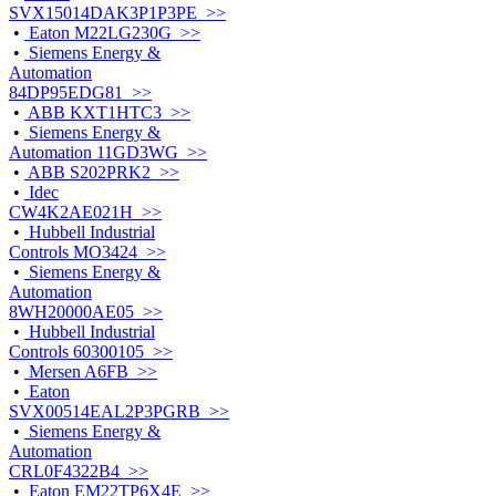
SVX15014DAK3P1P3PE >>
•
Eaton M22LG230G >>
•
Siemens Energy &
Automation
84DP95EDG81 >>
•
ABB KXT1HTC3 >>
•
Siemens Energy &
Automation 11GD3WG >>
•
ABB S202PRK2 >>
•
Idec
CW4K2AE021H >>
•
Hubbell Industrial
Controls MO3424 >>
•
Siemens Energy &
Automation
8WH20000AE05 >>
•
Hubbell Industrial
Controls 60300105 >>
•
Mersen A6FB >>
•
Eaton
SVX00514EAL2P3PGRB >>
•
Siemens Energy &
Automation
CRL0F4322B4 >>
•
Eaton EM22TP6X4E >>