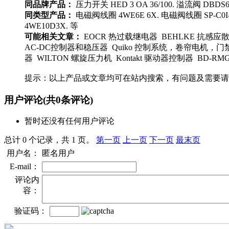
同品牌产品：
压力开关 HED 3 OA 36/100. 溢流阀 DBDS6
同类型产品：
电磁阀线圈 4WE6E 6X. 电磁阀线圈 SP-C0I-230/
4WE10D3X. 等
可能相关文章：
EOCR 热过载继电器 BEHLKE 抗感应散装陶瓷
AC-DC控制器和稳压器 Quiko 控制系统，卷帘电机，门禁系统 
器 WILTON 螺旋压力机 Kontakt 驱动器控制器 BD-R
提示：以上产品或文章均可在站内搜索，有问题及需要请
用户评论
(共
0
条评论)
暂时还没有任何用户评论
总计 0 个记录，共 1 页。
第一页
上一页
下一页
最末页
用户名：
匿名用户
E-mail：
评论内
容：
验证码：