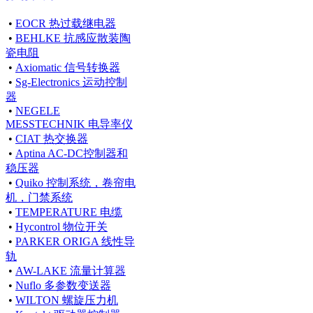
•
EOCR 热过载继电器
•
BEHLKE 抗感应散装陶
瓷电阻
•
Axiomatic 信号转换器
•
Sg-Electronics 运动控制
器
•
NEGELE
MESSTECHNIK 电导率仪
•
CIAT 热交换器
•
Aptina AC-DC控制器和
稳压器
•
Quiko 控制系统，卷帘电
机，门禁系统
•
TEMPERATURE 电缆
•
Hycontrol 物位开关
•
PARKER ORIGA 线性导
轨
•
AW-LAKE 流量计算器
•
Nuflo 多参数变送器
•
WILTON 螺旋压力机