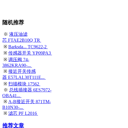
随机推荐
※
液压油滤
芯 FTAE2B10Q TR
※
Barksda... TC9622-2
※
传感器开关 YP09PA3
※
调压阀 74-
3862KRA90-...
※
接近开关传感
器 E57LAL30T111E...
※
扫描模块 17562
※
总线插接器 6ES7972-
OBA41...
※
A-B接近开关 871TM-
B10N30-...
※
滤芯 PF L2016
推荐文章