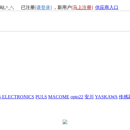
站,^_^, 已注册
[请登录]
，新用户
[马上注册]
供应商入口
 ELECTRONICS
PULS
MACOME
opto22
安川
YASKAWA
传感