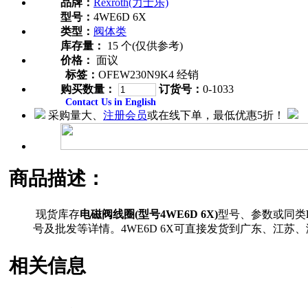
品牌：
Rexroth(力士乐)
型号：
4WE6D 6X
类型：
阀体类
库存量：
15 个(仅供参考)
价格：
面议
标签：
OFEW230N9K4 经销
购买数量：
订货号：
0-1033
Contact Us in English
采购量大、
注册会员
或在线下单，最低优惠5折！
商品描述：
现货库存
电磁阀线圈(型号4WE6D 6X)
型号、参数或同类
号及批发等详情。4WE6D 6X可直接发货到广东、江
相关信息