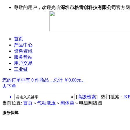
尊敬的用户，欢迎光临
深圳市格雷创科技有限公司
官方网
首页
产品中心
资料资讯
服务驿站
用户交易
工业链
您的订单中有 0 件商品，总计 ￥0.00元。
去下单
[
高级检索
] 热门搜索：
KB
当前位置:
首页
气动液压
阀体类
电磁阀线圈
>
>
>
服务保障