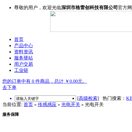
尊敬的用户，欢迎光临
深圳市格雷创科技有限公司
官方网
首页
产品中心
资料资讯
服务驿站
用户交易
工业链
您的订单中有 0 件商品，总计 ￥0.00元。
去下单
[
高级检索
] 热门搜索：
KB
当前位置:
首页
传感感应
光电开关
光电开关
>
>
>
服务保障