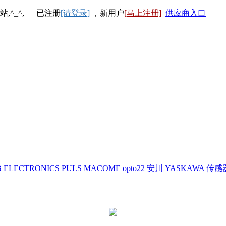
站,^_^, 已注册
[请登录]
，新用户
[马上注册]
供应商入口
 ELECTRONICS
PULS
MACOME
opto22
安川
YASKAWA
传感