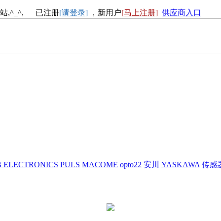
站,^_^, 已注册
[请登录]
，新用户
[马上注册]
供应商入口
 ELECTRONICS
PULS
MACOME
opto22
安川
YASKAWA
传感