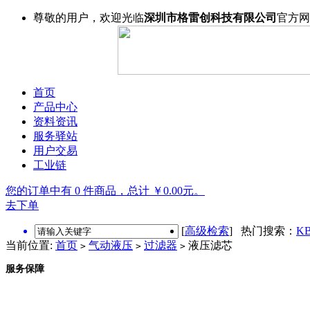
尊敬的用户，欢迎光临
深圳市格雷创科技有限公司
官方网
首页
产品中心
资料资讯
服务驿站
用户交易
工业链
您的订单中有 0 件商品，总计 ￥0.00元。
去下单
[
高级检索
] 热门搜索：
KB
当前位置:
首页
气动液压
过滤器
液压滤芯
>
>
>
服务保障