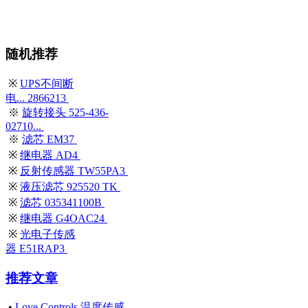
随机推荐
※
UPS不间断
电... 2866213
※
旋转接头 525-436-
02710...
※
滤芯 EM37
※
继电器 AD4
※
反射传感器 TW55PA3
※
液压滤芯 925520 TK
※
滤芯 035341100B
※
继电器 G4OAC24
※
光电子传感
器 E51RAP3
推荐文章
•
Love Controls 温度传感