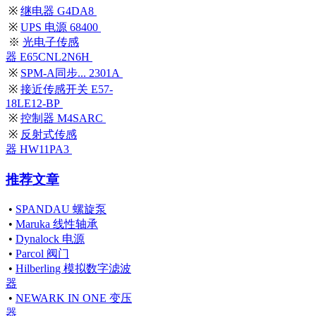
※
继电器 G4DA8
※
UPS 电源 68400
※
光电子传感
器 E65CNL2N6H
※
SPM-A同步... 2301A
※
接近传感开关 E57-
18LE12-BP
※
控制器 M4SARC
※
反射式传感
器 HW11PA3
推荐文章
•
SPANDAU 螺旋泵
•
Maruka 线性轴承
•
Dynalock 电源
•
Parcol 阀门
•
Hilberling 模拟数字滤波
器
•
NEWARK IN ONE 变压
器