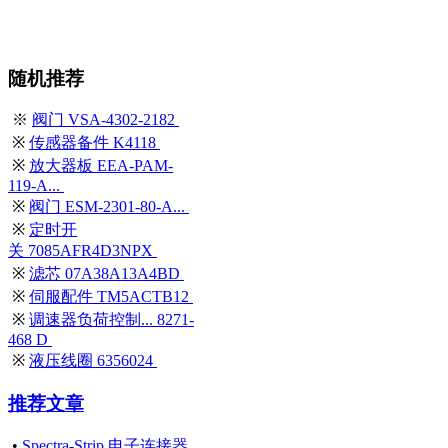
随机推荐
※
阀门 VSA-4302-2182
※
传感器备件 K4118
※
放大器板 EEA-PAM-
119-A...
※
阀门 ESM-2301-80-A...
※
定时开
关 7085AFR4D3NPX
※
滤芯 07A38A13A4BD
※
伺服配件 TM5ACTB12
※
调速器负荷控制... 8271-
468 D
※
液压线圈 6356024
推荐文章
•
Spectra-Strip 电子连接器