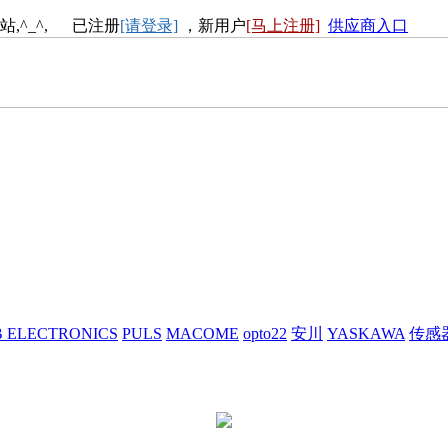
站,^_^, 已注册
[请登录]
，新用户
[马上注册]
供应商入口
 ELECTRONICS
PULS
MACOME
opto22
安川
YASKAWA
传感