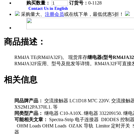
购买数量：
订货号：
0-1128
Contact Us in English
采购量大、
注册会员
或在线下单，最低优惠5折！
商品描述：
RM4JA TE(RM4JA32F)。 现货库存
继电器(型号RM4JA32
RM4JA32F应用、型号及批发等详情。RM4JA32
相关信息
同品牌产品：
交流接触器 LC1D18 M7C 220V. 交流接触器 
XS2M12PA370L1. 等
同类型产品：
继电器 C10-A10X. 继电器 332209150. 继电
可能相关文章：
Spectra-Strip 电子连接器 DIODES
OHM Loads OHM Loads OZAK 导轨 Limitor 定时开关
器