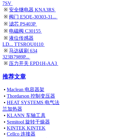
7SV
※
安全继电器 KNA3RS
※
阀门 E5QE-30303-31...
※
滤芯 PS403P
※
电磁阀 C30155
※
液位传感器
LD... TTSROU0110
※
马达碳刷 634
323B7989P...
※
压力开关 EPD1H-AA3
推荐文章
•
Maclean 电容器架
•
Thordarson 控制变压器
•
HEAT SYSTEMS 电气法
兰加热器
•
KLANN 车轴工具
•
Semitool 旋转干燥器
•
KINTEK KINTEK
•
Cellco 连接器