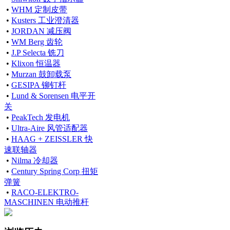
•
WHM 定制皮带
•
Kusters 工业澄清器
•
JORDAN 减压阀
•
WM Berg 齿轮
•
J.P Selecta 铣刀
•
Klixon 恒温器
•
Murzan 鼓卸载泵
•
GESIPA 铆钉杆
•
Lund & Sorensen 电平开
关
•
PeakTech 发电机
•
Ultra-Aire 风管适配器
•
HAAG + ZEISSLER 快
速联轴器
•
Nilma 冷却器
•
Century Spring Corp 扭矩
弹簧
•
RACO-ELEKTRO-
MASCHINEN 电动推杆