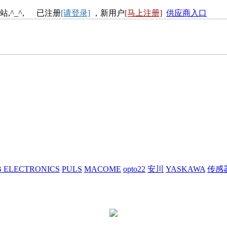
站,^_^, 已注册
[请登录]
，新用户
[马上注册]
供应商入口
 ELECTRONICS
PULS
MACOME
opto22
安川
YASKAWA
传感