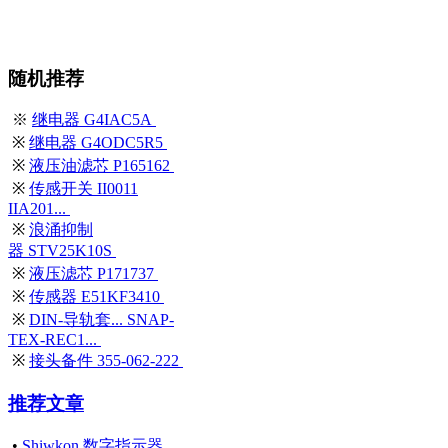
随机推荐
※
继电器 G4IAC5A
※
继电器 G4ODC5R5
※
液压油滤芯 P165162
※
传感开关 II0011
IIA201...
※
浪涌抑制
器 STV25K10S
※
液压滤芯 P171737
※
传感器 E51KF3410
※
DIN-导轨套... SNAP-
TEX-REC1...
※
接头备件 355-062-222
推荐文章
•
Shiwkon 数字指示器