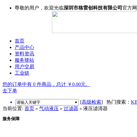
尊敬的用户，欢迎光临
深圳市格雷创科技有限公司
官方网
首页
产品中心
资料资讯
服务驿站
用户交易
工业链
您的订单中有 0 件商品，总计 ￥0.00元。
去下单
[
高级检索
] 热门搜索：
KB
当前位置:
首页
气动液压
过滤器
液压滤清器
>
>
>
服务保障