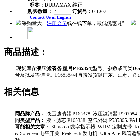
标签：
DURAMAX 纯正
购买数量：
订货号：
0-1207
Contact Us in English
采购量大、
注册会员
或在线下单，最低优惠5折！
商品描述：
现货库存
液压滤清器(型号P165354)
型号、参数或同类
Do
号及批发等详情。P165354可直接发货到广东、江苏
相关信息
同品牌产品：
液压滤清器 P165378. 液压滤清器 P165584. 
同类型产品：
液压滤芯 P165338. 空气外滤 P535365. PA
可能相关文章：
Shiwkon 数字指示器 WHM 定制皮带 Kuste
& Sorensen 电平开关 PeakTech 发电机 Ultra-Aire 风
杆