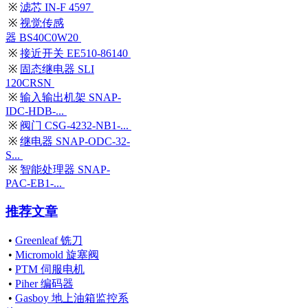
※
滤芯 IN-F 4597
※
视觉传感
器 BS40C0W20
※
接近开关 EE510-86140
※
固态继电器 SLI
120CRSN
※
输入输出机架 SNAP-
IDC-HDB-...
※
阀门 CSG-4232-NB1-...
※
继电器 SNAP-ODC-32-
S...
※
智能处理器 SNAP-
PAC-EB1-...
推荐文章
•
Greenleaf 铣刀
•
Micromold 旋塞阀
•
PTM 伺服电机
•
Piher 编码器
•
Gasboy 地上油箱监控系