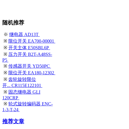
随机推荐
※
继电器 AD13T
※
限位开关 EA700-00001
※
开关主体 E50SBL6P
※
压力开关 B2T-A48SS-
P5
※
传感器开关 YD50PC
※
限位开关 EA180-12302
※
齿轮旋转限位
开... CR115E122101
※
固态继电器 GLI
120CRP
※
轮式旋转编码器 ENC-
1-3-T-24
推荐文章