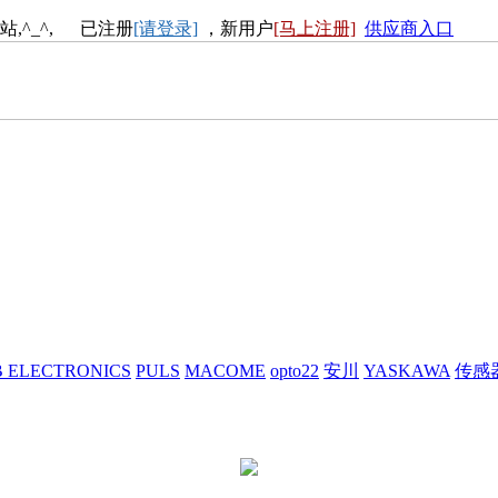
站,^_^, 已注册
[请登录]
，新用户
[马上注册]
供应商入口
 ELECTRONICS
PULS
MACOME
opto22
安川
YASKAWA
传感