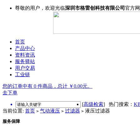
尊敬的用户，欢迎光临
深圳市格雷创科技有限公司
官方网
首页
产品中心
资料资讯
服务驿站
用户交易
工业链
您的订单中有 0 件商品，总计 ￥0.00元。
去下单
[
高级检索
] 热门搜索：
KB
当前位置:
首页
气动液压
过滤器
液压过滤器
>
>
>
服务保障