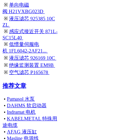
※
单向电磁
阀 H21VXBG023D
※
液压滤芯 925385 10C
ZL
※
感应式接近开关 871L-
SC15L40
※
低惯量伺服电
机 1FL6042-2AF21...
※
液压滤芯 926169 10C
※
绝缘监测装置 EM9B
※
空气滤芯 P165678
推荐文章
•
Pamasol 水泵
•
DAHMS 软启动器
•
Indramat 电机
•
KABELMETAL 特殊用
途电缆
•
AFAG 液压缸
•
Masline 电源线